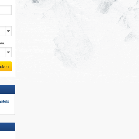
mm.
eken
otels