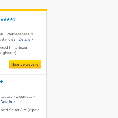
S
ion · Wellnessoase &
ogstandjes ·
Details
ebied Hintertuxer
x-gletsjer)
Naar de website
Vitaloase · Zwembad ·
·
Details
ebied Seiser Alm (Alpe di