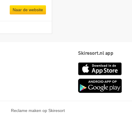
Naar de website
Skiresort.nl app
App
Store
Goog
play
Reclame maken op Skiresort