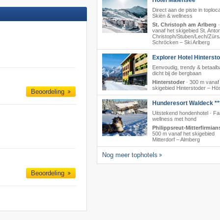
Hotel Maiensee ****
Direct aan de piste in toploca
Skiën & wellness
St. Christoph am Arlberg
vanaf het skigebied St. Anton/
Christoph/​Stuben/​Lech/​Zürs/
Schröcken – Ski Arlberg
Explorer Hotel Hinterst
Eenvoudig, trendy & betaalb
dicht bij de bergbaan
Hinterstoder
·
300 m vanaf
skigebied Hinterstoder – Hö
Beoordeling
Hunderesort Waldeck **
Uitstekend hondenhotel · Fa
wellness met hond
Philippsreut-Mitterfirmian
500 m vanaf het skigebied
Mitterdorf – Almberg
Nog meer tophotels
Beoordeling