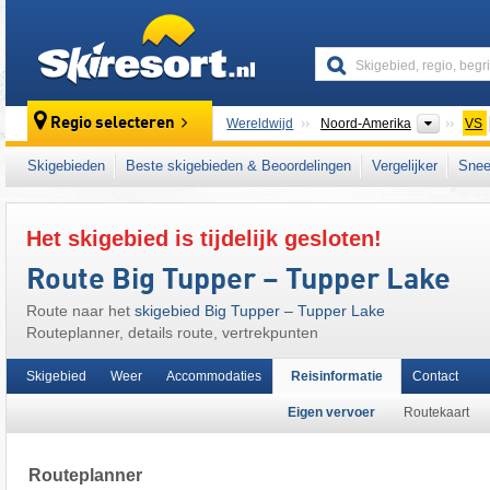
skiresort
Contine
Regio selecteren
Wereldwijd
Noord-Amerika
VS
Dit skigebied ligt ook in:
Adirondack Mounta
Skigebieden
Beste skigebieden & Beoordelingen
Vergelijker
Snee
Appalachen
,
East Coast
,
Eastern United Sta
Het skigebied is tijdelijk gesloten!
Route Big Tupper – Tupper Lake
Route naar het
skigebied Big Tupper – Tupper Lake
Routeplanner, details route, vertrekpunten
Skigebied
Weer
Accommodaties
Reisinformatie
Contact
Eigen vervoer
Routekaart
Routeplanner