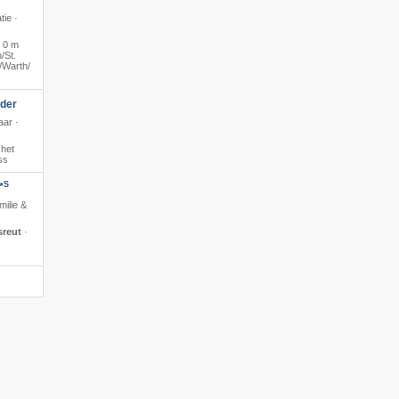
tie ·
·
0 m
​St.
​Warth/​
oder
aar ·
 het
ss
S
*
milie &
sreut
·