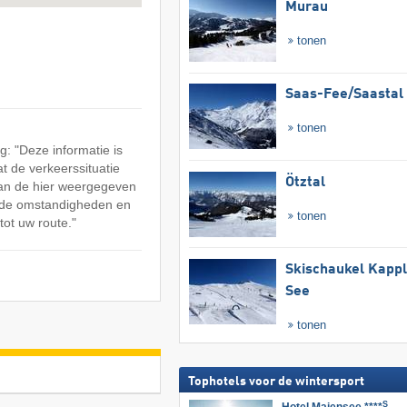
Murau
tonen
Saas-Fee/​Saastal
tonen
: "Deze informatie is
at de verkeerssituatie
Ötztal
an de hier weergegeven
n de omstandigheden en
tonen
tot uw route."
Skischaukel Kapp
See
tonen
Tophotels voor de wintersport
S