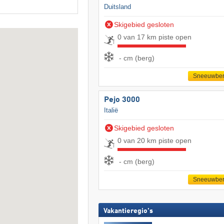
Duitsland
Skigebied gesloten
0 van 17 km piste open
- cm (berg)
Sneeuwber
Pejo 3000
Italië
Skigebied gesloten
0 van 20 km piste open
- cm (berg)
Sneeuwber
Vakantieregio's