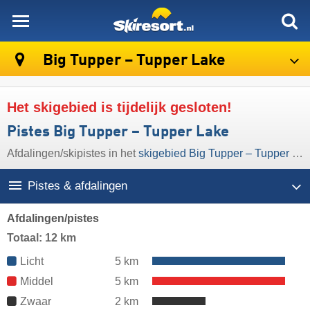
skiresort
Big Tupper – Tupper Lake
Het skigebied is tijdelijk gesloten!
Pistes Big Tupper – Tupper Lake
Afdalingen/​skipistes in het
skigebied Big Tupper – Tupper Lake
Pistes & afdalingen
Afdalingen/pistes
Totaal: 12 km
Licht
5 km
Middel
5 km
Zwaar
2 km