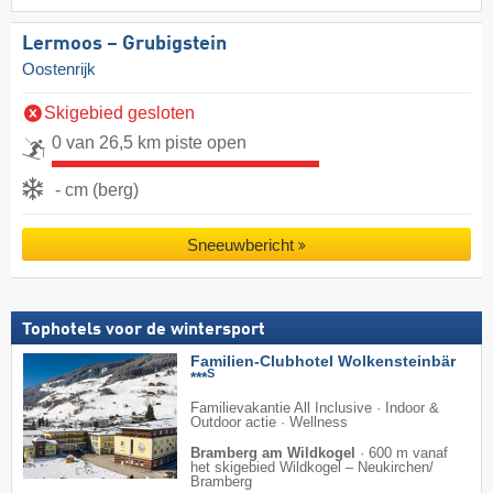
Lermoos – Grubigstein
Oostenrijk
Skigebied gesloten
0 van 26,5 km piste open
- cm (berg)
Sneeuwbericht
Tophotels voor de wintersport
Familien-Clubhotel Wolkensteinbär
S
***
Familievakantie All Inclusive · Indoor &
Outdoor actie · Wellness
Bramberg am Wildkogel
·
600 m vanaf
het skigebied Wildkogel – Neukirchen/​
Bramberg