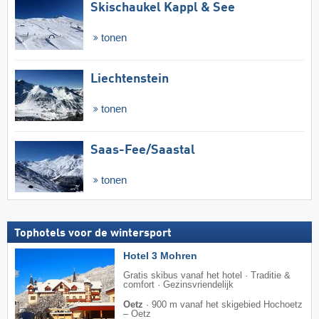
Skischaukel Kappl & See
tonen
Liechtenstein
tonen
Saas-Fee/​Saastal
tonen
Tophotels voor de wintersport
Hotel 3 Mohren
Gratis skibus vanaf het hotel · Traditie &
comfort · Gezinsvriendelijk
Oetz
·
900 m vanaf het skigebied Hochoetz
– Oetz