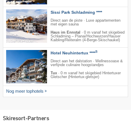
Sissi Park Schladming ****
Direct aan de piste · Luxe appartementen
met eigen sauna
Haus im Ennstal
·
0 m vanaf het skigebied
Schladming – Planai/​Hochwurzen/​Hauser
Kaibling/​Reiteralm (4-Berge-Skischaukel)
S
Hotel Neuhintertux ****
Direct aan het dalstation · Wellnessoase &
verfijnde culinaire hoogstandjes
Tux
·
0 m vanaf het skigebied Hintertuxer
Gletscher (Hintertux-gletsjer)
Nog meer tophotels
Skiresort-Partners