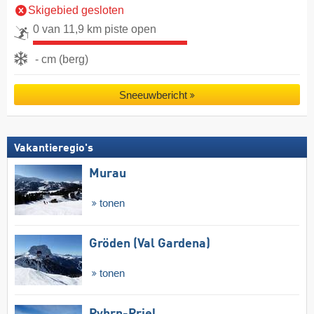
Skigebied gesloten
0 van 11,9 km piste open
- cm (berg)
Sneeuwbericht
Vakantieregio's
Murau
tonen
Gröden (Val Gardena)
tonen
Pyhrn-Priel