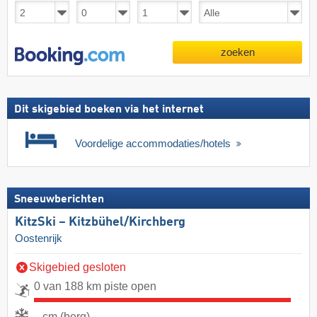
zoeken
Dit skigebied boeken via het internet
Voordelige accommodaties/hotels
Sneeuwberichten
KitzSki – Kitzbühel/​Kirchberg
Oostenrijk
Skigebied gesloten
0 van 188 km piste open
- cm (berg)