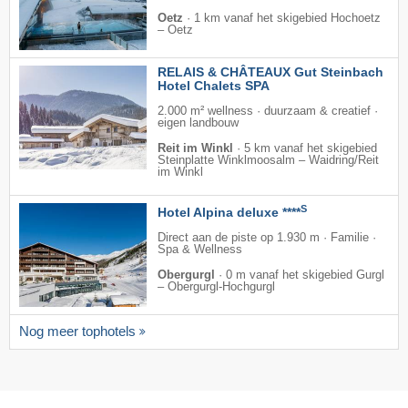
Oetz
·
1 km vanaf het skigebied Hochoetz
– Oetz
RELAIS & CHÂTEAUX Gut Steinbach
Hotel Chalets SPA
2.000 m² wellness · duurzaam & creatief ·
eigen landbouw
Reit im Winkl
·
5 km vanaf het skigebied
Steinplatte Winklmoosalm – Waidring/​Reit
im Winkl
S
Hotel Alpina deluxe ****
Direct aan de piste op 1.930 m · Familie ·
Spa & Wellness
Obergurgl
·
0 m vanaf het skigebied Gurgl
– Obergurgl-Hochgurgl
Nog meer tophotels