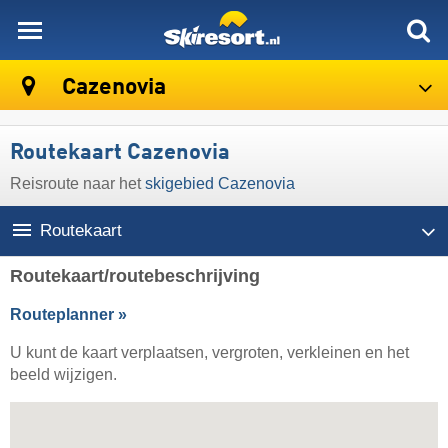
skiresort
Cazenovia
Routekaart Cazenovia
Reisroute naar het
skigebied Cazenovia
Routekaart
Routekaart/routebeschrijving
Routeplanner »
U kunt de kaart verplaatsen, vergroten, verkleinen en het
beeld wijzigen.