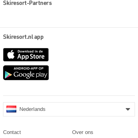
Skiresort-Partners
Skiresort.nl app
App
Store
Google
play
Nederlands
Contact
Over ons