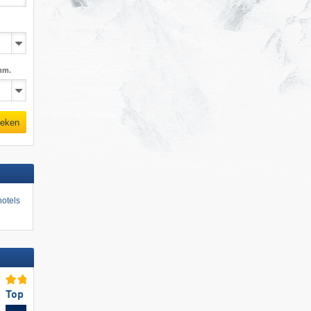
mm.
eken
otels
Top voor beginners
Topbergrestaurants/-hutt