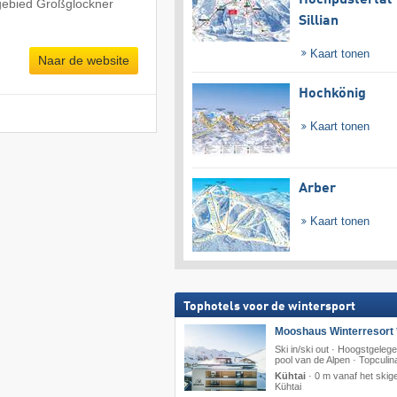
igebied Großglockner
Sillian
Kaart tonen
Naar de website
Hochkönig
Kaart tonen
Arber
Kaart tonen
Tophotels voor de wintersport
Mooshaus Winterresort 
Ski in/ski out · Hoogstgeleg
pool van de Alpen · Topculina
Kühtai
·
0 m vanaf het skig
Kühtai