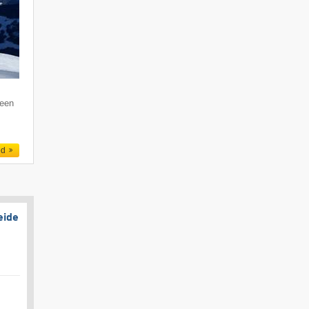
 een
ed
eide