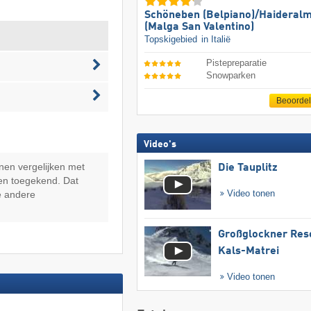
Schöneben (Belpiano)/​Haideral
(Malga San Valentino)
Topskigebied
in Italië
Pistepreparatie
Snowparken
Beoorde
Video's
nen vergelijken met
Die Tauplitz
en toegekend. Dat
Video tonen
e andere
Großglockner Res
Kals-Matrei
Video tonen