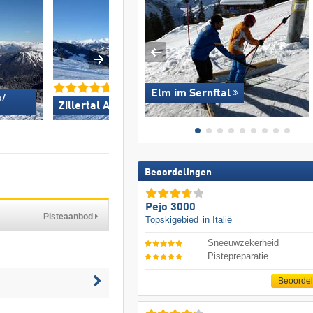
Elm im Sernftal
/​
Zillertal Arena »
KitzSki – Kitzbühel
Beoordelingen
Pejo 3000
Pisteaanbod
Topskigebied
in Italië
Sneeuwzekerheid
Pistepreparatie
Beoorde