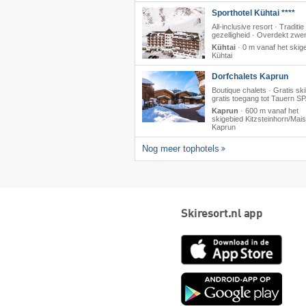
Sporthotel Kühtai ****
All-inclusive resort · Traditie
gezelligheid · Overdekt zw
Kühtai
·
0 m vanaf het skig
Kühtai
Dorfchalets Kaprun
Boutique chalets · Gratis sk
gratis toegang tot Tauern S
Kaprun
·
600 m vanaf het
skigebied Kitzsteinhorn/​Mai
Kaprun
Nog meer tophotels
Skiresort.nl app
App
Store
Goog
play