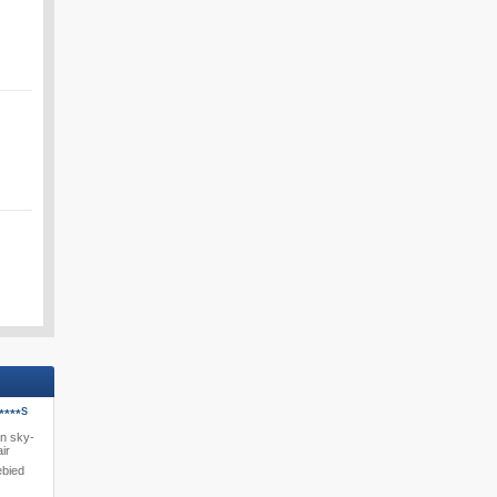
S
****
en sky-
ir
ebied