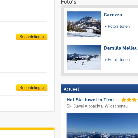
Foto's
Carezza
Foto's tonen
Beoordeling
Damüls Mellau
Foto's tonen
Beoordeling
Actueel
Het Ski Juwel in Tirol
Ski Juwel Alpbachtal Wildschönau