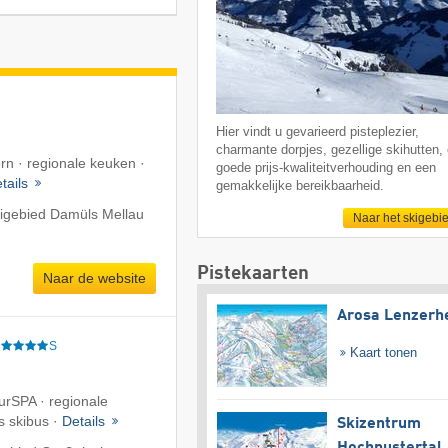
Hier vindt u gevarieerd pisteplezier,
charmante dorpjes, gezellige skihutten,
rn · regionale keuken ·
goede prijs-kwaliteitverhouding en een
tails
gemakkelijke bereikbaarheid.
kigebied Damüls Mellau
Naar het skigebi
Pistekaarten
Naar de website
Arosa Lenzerh
S
Kaart tonen
urSPA · regionale
s skibus ·
Details
Skizentrum
Hochpustertal