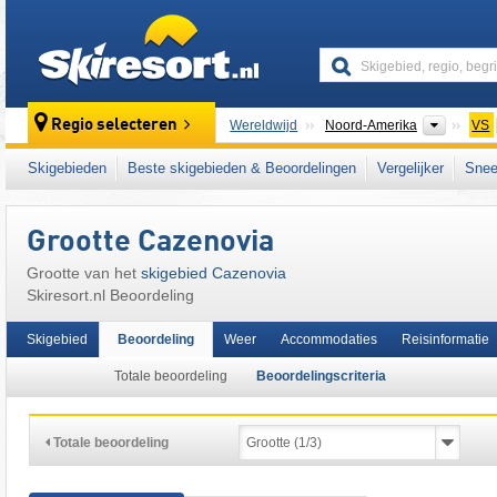
skiresort
Contine
Regio selecteren
Wereldwijd
Noord-Amerika
VS
Dit skigebied ligt ook in:
Allegheny Plateau
,
Skigebieden
Beste skigebieden & Beoordelingen
Vergelijker
Snee
Appalachen
,
East Coast
,
Eastern United Sta
Grootte Cazenovia
Grootte van het
skigebied Cazenovia
Skiresort.nl Beoordeling
Skigebied
Beoordeling
Weer
Accommodaties
Reisinformatie
Totale beoordeling
Beoordelingscriteria
Totale beoordeling