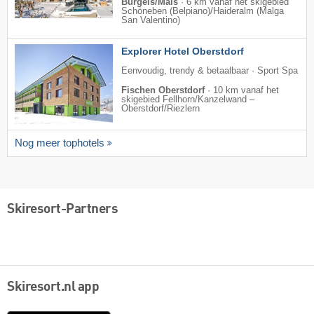
Burgeis/Mals
·
6 km vanaf het skigebied
Schöneben (Belpiano)/​Haideralm (Malga
San Valentino)
Explorer Hotel Oberstdorf
Eenvoudig, trendy & betaalbaar · Sport Spa
Fischen Oberstdorf
·
10 km vanaf het
skigebied Fellhorn/​Kanzelwand –
Oberstdorf/​Riezlern
Nog meer tophotels
Skiresort-Partners
Skiresort.nl app