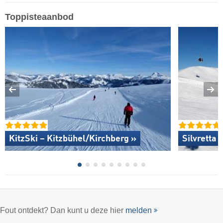
Toppisteaanbod
KitzSki – Kitzbühel/​Kirchberg »
Silvretta
Fout ontdekt? Dan kunt u deze hier
melden