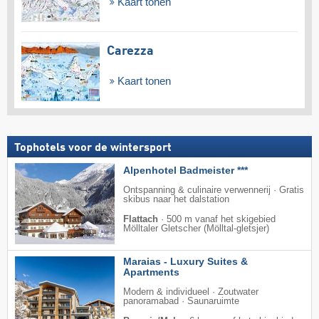
Kaart tonen
Carezza
Kaart tonen
Tophotels voor de wintersport
Alpenhotel Badmeister ***
Ontspanning & culinaire verwennerij · Gratis
skibus naar het dalstation
Flattach
·
500 m vanaf het skigebied
Mölltaler Gletscher (Mölltal-gletsjer)
Maraias - Luxury Suites &
Apartments
Modern & individueel · Zoutwater
panoramabad · Saunaruimte