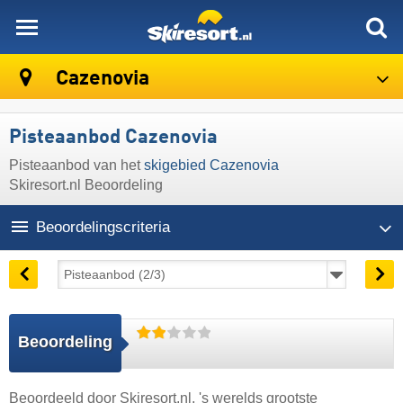
skiresort
Cazenovia
Pisteaanbod Cazenovia
Pisteaanbod van het
skigebied Cazenovia
Skiresort.nl Beoordeling
Beoordelingscriteria
Beoordeling
Beoordeeld door
Skiresort.nl
, 's werelds grootste