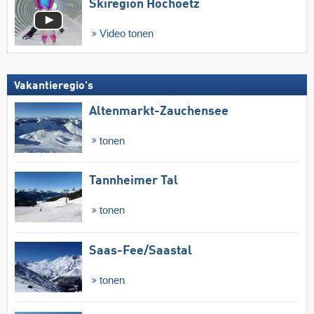
Skiregion Hochoetz
Video tonen
Vakantieregio's
Altenmarkt-Zauchensee
tonen
Tannheimer Tal
tonen
Saas-Fee/​Saastal
tonen