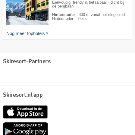
Eenvoudig, trendy & betaalbaar · dicht bij
de bergbaan
Hinterstoder
·
300 m vanaf het skigebied
Hinterstoder – Höss
Nog meer tophotels
Skiresort-Partners
Skiresort.nl app
App
Store
Google
play