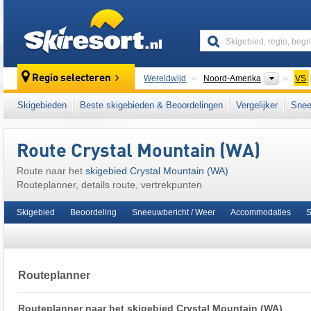
skiresort
Contine
Regio selecteren
Wereldwijd
Noord-Amerika
VS
Dit skigebied ligt ook in:
Cascade Range
,
Pa
Skigebieden
Beste skigebieden & Beoordelingen
Vergelijker
Snee
Route Crystal Mountain (WA)
Route naar het
skigebied Crystal Mountain (WA)
Routeplanner, details route, vertrekpunten
Skigebied
Beoordeling
Sneeuwbericht / Weer
Accommodaties
S
Routeplanner
Routeplanner naar het skigebied Crystal Mountain (WA)