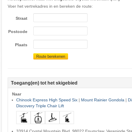
Voer het vertrekadres in en bereken de route:
Straat
Postcode
Plaats
Route berekenen
Toegang(en) tot het skigebied
Naar
Chinook Express High Speed Six
|
Mount Rainier Gondola
|
Di
Discovery Triple Chair Lift
33914 Crystal Mountain Blvd, 98022 Enumclaw, Verenigde St