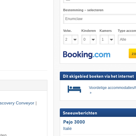
Bestemming – selecteren
Volw.
Kinderen
Kamers
Type acco
zo
Dit skigebied boeken via het internet
Voordelige accommodaties/h
scovery Conveyor
|
Sneeuwberichten
Pejo 3000
Italië
aten