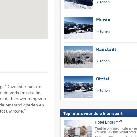
tonen
Murau
tonen
Radstadt
tonen
Ötztal
: "Deze informatie is
tonen
at de verkeerssituatie
an de hier weergegeven
n de omstandigheden en
tot uw route."
Tophotels voor de wintersport
S
Hotel Engel ***
Traditie ontmoet modern · re
keuken · skibus vanaf hotel