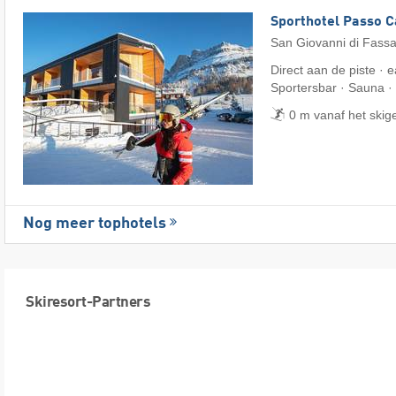
Sporthotel Passo 
San Giovanni di Fass
Direct aan de piste · e
Sportersbar · Sauna ·
0 m vanaf het skig
Nog meer tophotels
Skiresort-Partners