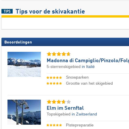
Tips voor de skivakantie
Beoordelingen
Madonna di Campiglio/​Pinzolo/​Fol
5-sterrenskigebied
in Italië
Snowparken
Grootte van het skigebied
Elm im Sernftal
Topskigebied
in Zwitserland
Pistepreparatie