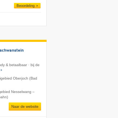
Beoordeling
uschwanstein
dy & betaalbaar · bij de
igebied Oberjoch (Bad
igebied Nesselwang –
bahn)
Naar de website