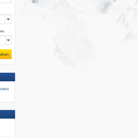
mm.
eken
otels