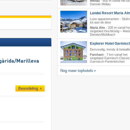
Mellau
·
800 m vanaf het sk
Damüls Mellau
Landal Resort Maria Al
Luxe appartementen · Skiën 
tot aan de deur
Maria Alm
·
200 m vanaf he
skigebied Hochkönig – Maria
Dienten/​Mühlbach
Explorer Hotel Garmisc
Eenvoudig, trendy & betaalb
Farchant
·
7 km vanaf het
skigebied Garmisch-Classic
gàrida/​Marilleva
Garmisch-Partenkirchen
Nog meer tophotels
Beoordeling