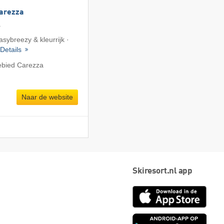
Carezza
a
asybreezy & kleurrijk ·
Details
ebied Carezza
Naar de website
Skiresort.nl app
App
Store
Goog