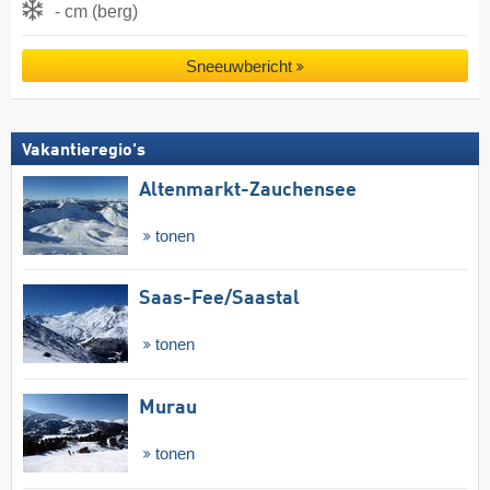
- cm (berg)
Sneeuwbericht
Vakantieregio's
Altenmarkt-Zauchensee
tonen
Saas-Fee/​Saastal
tonen
Murau
tonen