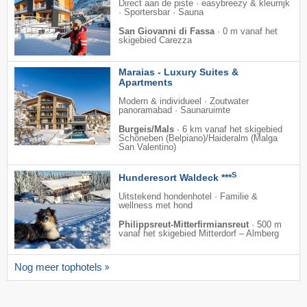
Direct aan de piste · easybreezy & kleurrijk
· Sportersbar · Sauna
San Giovanni di Fassa
·
0 m vanaf het
skigebied Carezza
Maraias - Luxury Suites &
Apartments
Modern & individueel · Zoutwater
panoramabad · Saunaruimte
Burgeis/Mals
·
6 km vanaf het skigebied
Schöneben (Belpiano)/​Haideralm (Malga
San Valentino)
S
Hunderesort Waldeck ***
Uitstekend hondenhotel · Familie &
wellness met hond
Philippsreut-Mitterfirmiansreut
·
500 m
vanaf het skigebied Mitterdorf – Almberg
Nog meer tophotels