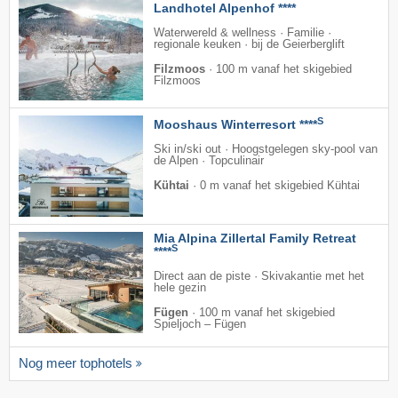
Landhotel Alpenhof ****
Waterwereld & wellness · Familie ·
regionale keuken · bij de Geierberglift
Filzmoos
·
100 m vanaf het skigebied
Filzmoos
S
Mooshaus Winterresort ****
Ski in/ski out · Hoogstgelegen sky-pool van
de Alpen · Topculinair
Kühtai
·
0 m vanaf het skigebied Kühtai
Mia Alpina Zillertal Family Retreat
S
****
Direct aan de piste · Skivakantie met het
hele gezin
Fügen
·
100 m vanaf het skigebied
Spieljoch – Fügen
Nog meer tophotels