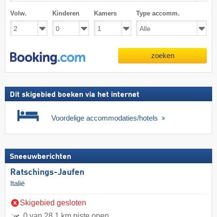
Volw.
Kinderen
Kamers
Type accomm.
zoeken
Dit skigebied boeken via het internet
Voordelige accommodaties/hotels
Sneeuwberichten
Ratschings-Jaufen
Italië
Skigebied gesloten
0 van 28,1 km piste open