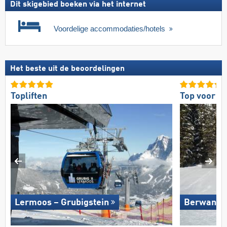
Dit skigebied boeken via het internet
Voordelige accommodaties/hotels
Het beste uit de beoordelingen
Topliften
Top voor b
Lermoos – Grubigstein
Berwang/​