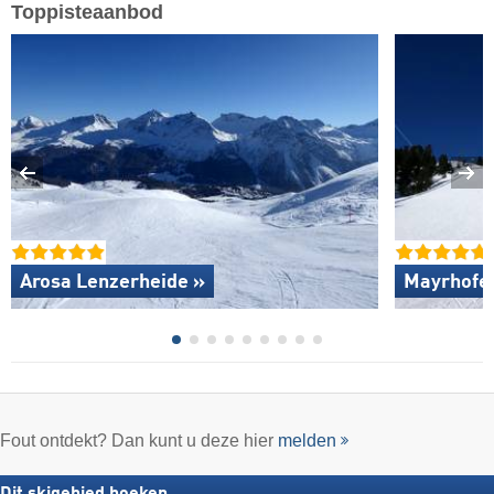
Toppisteaanbod
Arosa Lenzerheide »
Mayrhofen
Fout ontdekt? Dan kunt u deze hier
melden
Dit skigebied boeken