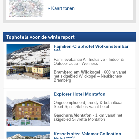
Kaart tonen
Tophotels voor de wintersport
Familien-Clubhotel Wolkensteinbär
S
***
Familievakantie All Inclusive · Indoor &
Outdoor actie · Wellness
Bramberg am Wildkogel
·
600 m vanaf
het skigebied Wildkogel – Neukirchen/​
Bramberg
Explorer Hotel Montafon
Ongecompliceerd, trendy & betaalbaar ·
Sport Spa · Skibus vanaf hotel
Gaschurn/Montafon
·
1 km vanaf het
skigebied Silvretta Montafon
Kesselspitze Valamar Collection
S
Hotel ****