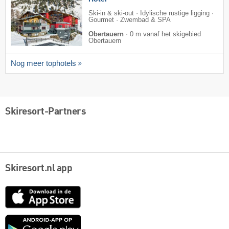
Ski-in & ski-out · Idylische rustige ligging ·
Gourmet · Zwembad & SPA
Obertauern
·
0 m vanaf het skigebied
Obertauern
Nog meer tophotels
Skiresort-Partners
Skiresort.nl app
App
Store
Google