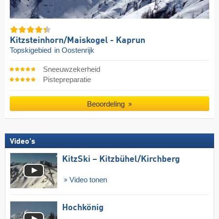
Kitzsteinhorn/​Maiskogel - Kaprun
Topskigebied
in Oostenrijk
Sneeuwzekerheid
Pistepreparatie
Beoordeling
Video's
KitzSki – Kitzbühel/​Kirchberg
Video tonen
Hochkönig