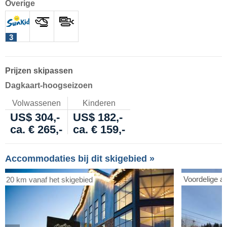
Overige
3
Prijzen skipassen
Dagkaart-hoogseizoen
Volwassenen
Kinderen
US$ 304,-
US$ 182,-
ca. € 265,-
ca. € 159,-
Accommodaties bij dit skigebied »
Voordelige a
20 km vanaf het skigebied