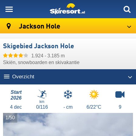
skiresort
Jackson Hole
Skigebied Jackson Hole
1.924 - 3.185 m
Skiën, snowboarden en skivakantie
Overzicht
Start
2026
km
4
dec
0/116
- cm
6/22°C
9
1/50