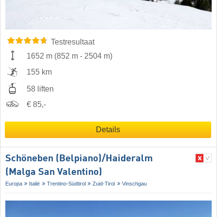
Testresultaat
1652 m
(
852 m
-
2504 m
)
155 km
58 liften
€ 85,-
Details
Schöneben (Belpiano)/​Haideralm
(Malga San Valentino)
Europa
Italië
Trentino-Südtirol
Zuid-Tirol
Vinschgau