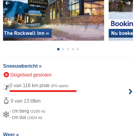
The Rockwell Inn »
Nu boeken
Sneeuwbericht »
Skigebied gesloten
0 van 116 km piste
(0% open)
0 van 13 liften
- cm berg
(3185 m)
- cm dal
(1924 m)
Weer »