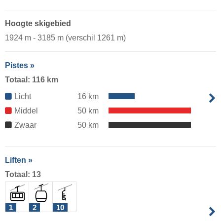
Hoogte skigebied
1924 m - 3185 m (verschil 1261 m)
Pistes »
Totaal: 116 km
Licht
16 km
Middel
50 km
Zwaar
50 km
Liften »
Totaal: 13
1
2
10