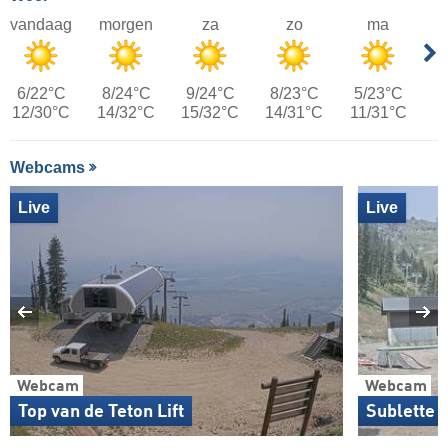
vandaag
morgen
za
zo
ma
6/22°C
8/24°C
9/24°C
8/23°C
5/23°C
12/30°C
14/32°C
15/32°C
14/31°C
11/31°C
Webcams
Live
Live
Webcam
Webcam
Top van de Teton Lift
Sublette 