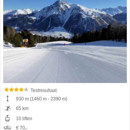
Testresultaat
930 m
(
1460 m
-
2390 m
)
65 km
10 liften
€ 70,-