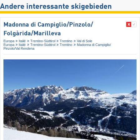
Andere interessante skigebieden
Madonna di Campiglio/​Pinzolo/​
Folgàrida/​Marilleva
Europa
Italië
Trentino-Südtirol
Trentino
Val di Sole
Europa
Italië
Trentino-Südtirol
Trentino
Madonna di Campiglio/​
Pinzolo/​Val Rendena