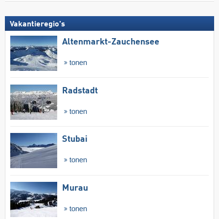
Vakantieregio's
Altenmarkt-Zauchensee
tonen
Radstadt
tonen
Stubai
tonen
Murau
tonen