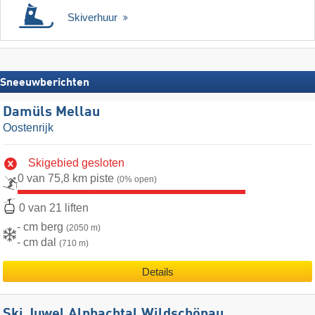
Skiverhuur
Sneeuwberichten
Damüls Mellau
Oostenrijk
Skigebied gesloten
0 van 75,8 km piste
(0% open)
0 van 21 liften
- cm berg
(2050 m)
- cm dal
(710 m)
Details
Ski Juwel Alpbachtal Wildschönau