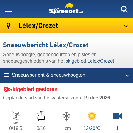
skiresort
Lélex/​Crozet
Sneeuwbericht Lélex/​Crozet
Sneeuwhoogte, geopende liften en pistes en
sneeuwgeschiedenis van het
skigebied Lélex/​Crozet
Sneeuwbericht & sneeuwhoogten
Skigebied gesloten
Geplande start van het winterseizoen:
19 dec 2026
km
0/19,5
0/10
- cm
12/20°C
1