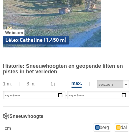
Webcam
Lélex Catheline (1.450 m)
Historie: Sneeuwhoogten en geopende liften en
pistes in het verleden
max.
1 m.
3 m.
1 j.
-
Sneeuwhoogte
berg
dal
cm