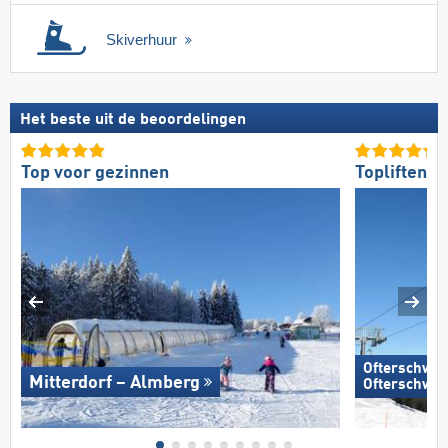
Skiverhuur
Het beste uit de beoordelingen
Top voor gezinnen
Topliften
Ofterschwan
Mitterdorf – Almberg
Ofterschwa