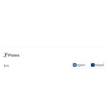
Pistes
open
totaal
km