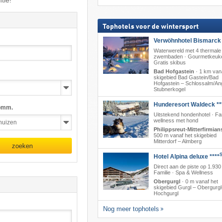
tie!
Tophotels voor de wintersport
Verwöhnhotel Bismarck 
Waterwereld met 4 thermale
zwembaden · Gourmetkeuke
Gratis skibus
Bad Hofgastein
·
1 km van
skigebied Bad Gastein/​Bad
Hofgastein – Schlossalm/​Ange
Stubnerkogel
Hunderesort Waldeck **
omm.
Uitstekend hondenhotel · Fa
wellness met hond
Philippsreut-Mitterfirmian
500 m vanaf het skigebied
Mitterdorf – Almberg
zoeken
Hotel Alpina deluxe ****
Direct aan de piste op 1.930
Familie · Spa & Wellness
Obergurgl
·
0 m vanaf het
skigebied Gurgl – Obergurgl
Hochgurgl
Nog meer tophotels