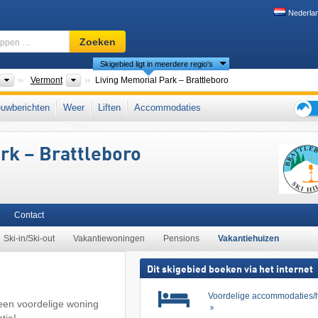
Nederla
Skigebied,
Zoeken
regio,
Skigebied ligt in meerdere regio's
begrippen
…
nten
Landen
Deelstaten
Vermont
Living Memorial Park – Brattleboro
ew England
,
noordelijke Appalachen
,
Northeastern United States
,
Appalachen
,
uwberichten
Weer
Liften
Accommodaties
Tips
voor
rk – Brattleboro
de
skiva
o
Contact
Ski-in/Ski-out
Vakantiewoningen
Pensions
Vakantiehuizen
Dit skigebied boeken via het internet
Voordelige accommodaties/h
 een voordelige woning