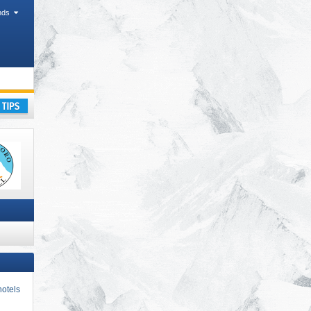
nds
kantie
otels