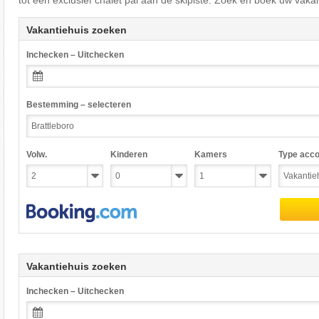
tot een exclusief chalet pal aan de skipiste. Zoek en boek uw vakan
Vakantiehuis zoeken
Inchecken – Uitchecken
Bestemming – selecteren
Volw.
Kinderen
Kamers
Type acc
Vakantiehuis zoeken
Inchecken – Uitchecken