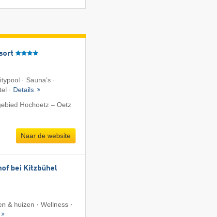
sort
nitypool · Sauna’s ·
tel ·
Details
gebied Hochoetz – Oetz
Naar de website
of bei Kitzbühel
n & huizen · Wellness ·