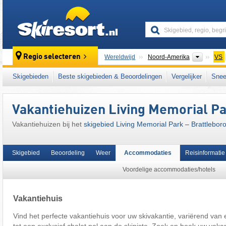
skiresort
Contine
Regio selecteren
Wereldwijd
Noord-Amerika
VS
Dit skigebied ligt ook in:
Green Mountains
,
N
Skigebieden
Beste skigebieden & Beoordelingen
Vergelijker
Snee
East Coast
,
Eastern United States
Vakantiehuizen Living Memorial Pa
Vakantiehuizen bij het
skigebied Living Memorial Park – Brattlebor
Skigebied
Beoordeling
Weer
Accommodaties
Reisinformatie
Voordelige accommodaties/hotels
Vakantiehuis
Vind het perfecte vakantiehuis voor uw skivakantie, variërend van