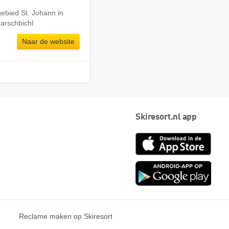
gebied St. Johann in
Harschbichl
Naar de website
Skiresort.nl app
App
Store
Goog
play
Reclame maken op Skiresort