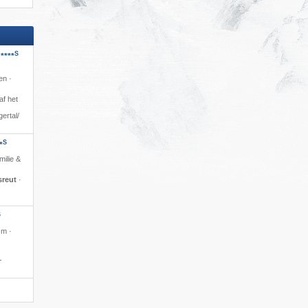
S
****
n ·
af het
rtal/​
S
*
milie &
sreut
·
S
 m ·
-