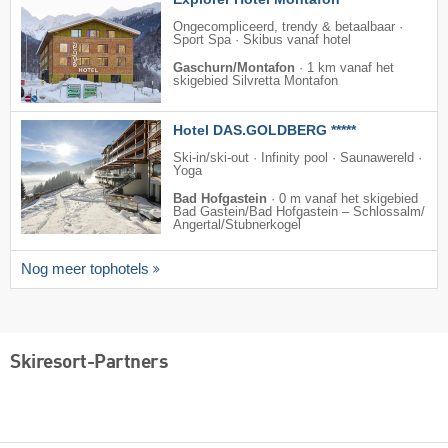
Ongecompliceerd, trendy & betaalbaar ·
Sport Spa · Skibus vanaf hotel
Gaschurn/Montafon
·
1 km vanaf het
skigebied Silvretta Montafon
Hotel DAS.GOLDBERG *****
Ski-in/ski-out · Infinity pool · Saunawereld ·
Yoga
Bad Hofgastein
·
0 m vanaf het skigebied
Bad Gastein/​Bad Hofgastein – Schlossalm/​
Angertal/​Stubnerkogel
Nog meer tophotels
Skiresort-Partners