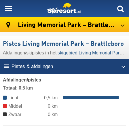
skiresort
Living Memorial Park – Brattleboro
Pistes Living Memorial Park – Brattleboro
Afdalingen/​skipistes in het
skigebied Living Memorial Park – Brattleboro
Pistes & afdalingen
Afdalingen/pistes
Totaal: 0,5 km
Licht
0,5 km
Middel
0 km
Zwaar
0 km