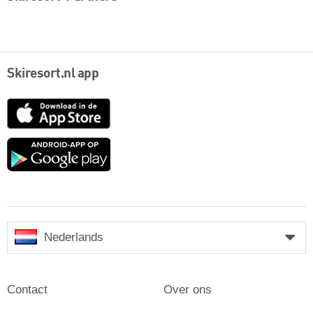
Skiresort.nl app
App
Store
Google
play
Nederlands
Contact
Over ons