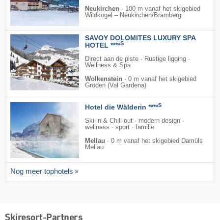
Neukirchen
·
100 m vanaf het skigebied
Wildkogel – Neukirchen/​Bramberg
SAVOY DOLOMITES LUXURY SPA
S
HOTEL ****
Direct aan de piste · Rustige ligging ·
Wellness & Spa
Wolkenstein
·
0 m vanaf het skigebied
Gröden (Val Gardena)
S
Hotel die Wälderin ****
Ski-in & Chill-out · modern design ·
wellness · sport · familie
Mellau
·
0 m vanaf het skigebied Damüls
Mellau
Nog meer tophotels
Skiresort-Partners