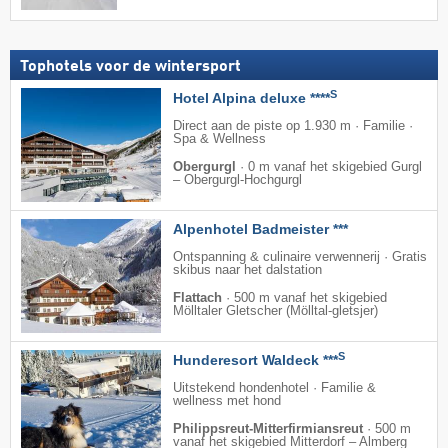
Tophotels voor de wintersport
S
Hotel Alpina deluxe ****
Direct aan de piste op 1.930 m · Familie ·
Spa & Wellness
Obergurgl
·
0 m vanaf het skigebied Gurgl
– Obergurgl-Hochgurgl
Alpenhotel Badmeister ***
Ontspanning & culinaire verwennerij · Gratis
skibus naar het dalstation
Flattach
·
500 m vanaf het skigebied
Mölltaler Gletscher (Mölltal-gletsjer)
S
Hunderesort Waldeck ***
Uitstekend hondenhotel · Familie &
wellness met hond
Philippsreut-Mitterfirmiansreut
·
500 m
vanaf het skigebied Mitterdorf – Almberg