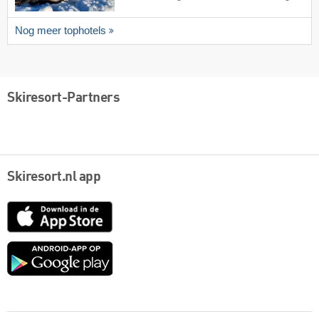
Nog meer tophotels
Skiresort-Partners
Skiresort.nl app
App
Store
Google
play