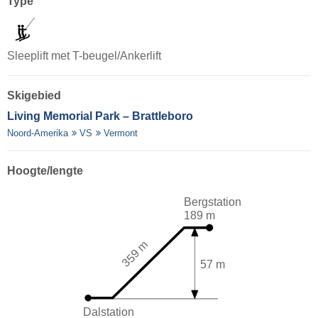
Type
Sleeplift met T-beugel/Ankerlift
Skigebied
Living Memorial Park – Brattleboro
Noord-Amerika
VS
Vermont
Hoogte/lengte
Bergstation
189 m
359 m
57 m
Dalstation