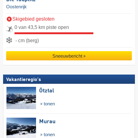
Oostenrijk
Skigebied gesloten
0 van 43,5 km piste open
- cm (berg)
Sneeuwbericht
Vakantieregio's
Ötztal
tonen
Murau
tonen