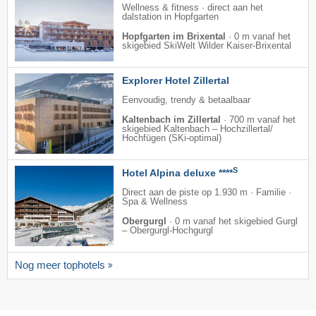
Wellness & fitness · direct aan het
dalstation in Hopfgarten
Hopfgarten im Brixental
·
0 m vanaf het
skigebied SkiWelt Wilder Kaiser-Brixental
Explorer Hotel Zillertal
Eenvoudig, trendy & betaalbaar
Kaltenbach im Zillertal
·
700 m vanaf het
skigebied Kaltenbach – Hochzillertal/​
Hochfügen (SKi-optimal)
S
Hotel Alpina deluxe ****
Direct aan de piste op 1.930 m · Familie ·
Spa & Wellness
Obergurgl
·
0 m vanaf het skigebied Gurgl
– Obergurgl-Hochgurgl
Nog meer tophotels