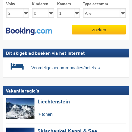
Volw.
Kinderen
Kamers
Type accomm.
zoeken
Dit skigebied boeken via het internet
Voordelige accommodaties/hotels
Vakantieregio's
Liechtenstein
tonen
Skischaukel Kappl & See