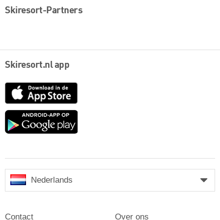
Skiresort-Partners
Skiresort.nl app
App
Store
Google
play
Nederlands
Contact
Over ons