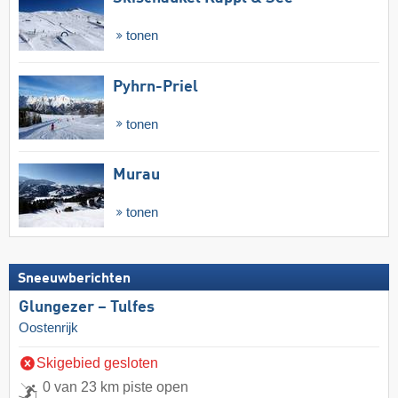
tonen
Pyhrn-Priel
tonen
Murau
tonen
Sneeuwberichten
Glungezer – Tulfes
Oostenrijk
Skigebied gesloten
0 van 23 km piste open