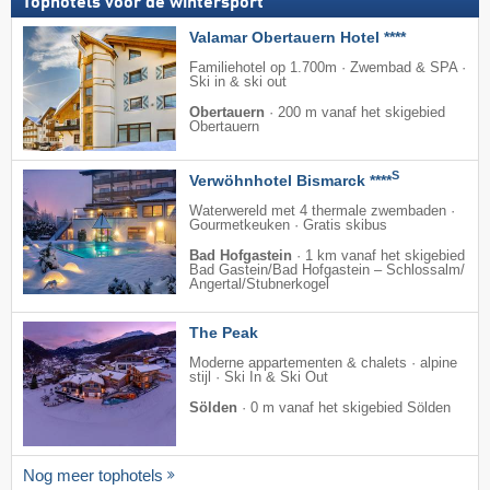
Tophotels voor de wintersport
Valamar Obertauern Hotel ****
Familiehotel op 1.700m · Zwembad & SPA ·
Ski in & ski out
Obertauern
·
200 m vanaf het skigebied
Obertauern
S
Verwöhnhotel Bismarck ****
Waterwereld met 4 thermale zwembaden ·
Gourmetkeuken · Gratis skibus
Bad Hofgastein
·
1 km vanaf het skigebied
Bad Gastein/​Bad Hofgastein – Schlossalm/​
Angertal/​Stubnerkogel
The Peak
Moderne appartementen & chalets · alpine
stijl · Ski In & Ski Out
Sölden
·
0 m vanaf het skigebied Sölden
Nog meer tophotels