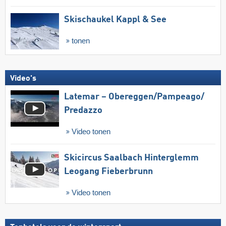
Skischaukel Kappl & See
tonen
Video's
Latemar – Obereggen/​Pampeago/​
Predazzo
Video tonen
Skicircus Saalbach Hinterglemm
Leogang Fieberbrunn
Video tonen