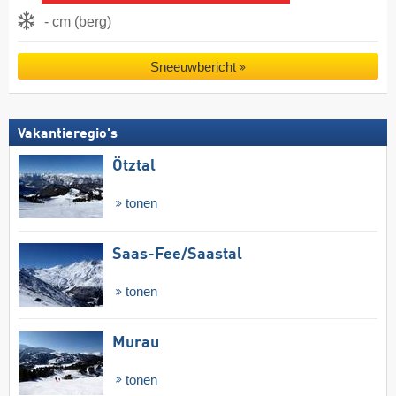
- cm (berg)
Sneeuwbericht
Vakantieregio's
Ötztal
tonen
Saas-Fee/​Saastal
tonen
Murau
tonen