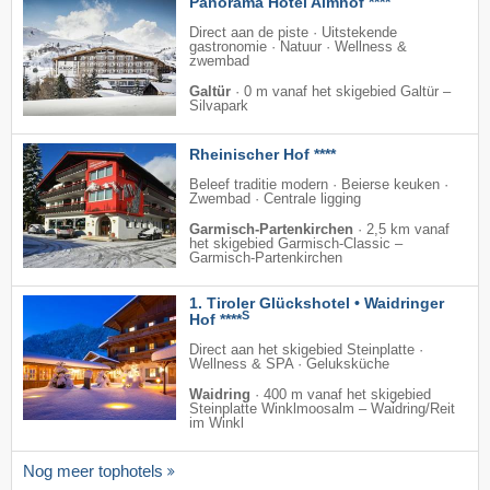
Panorama Hotel Almhof ****
Direct aan de piste · Uitstekende
gastronomie · Natuur · Wellness &
zwembad
Galtür
·
0 m vanaf het skigebied Galtür –
Silvapark
Rheinischer Hof ****
Beleef traditie modern · Beierse keuken ·
Zwembad · Centrale ligging
Garmisch-Partenkirchen
·
2,5 km vanaf
het skigebied Garmisch-Classic –
Garmisch-Partenkirchen
1. Tiroler Glückshotel • Waidringer
S
Hof ****
Direct aan het skigebied Steinplatte ·
Wellness & SPA · Geluksküche
Waidring
·
400 m vanaf het skigebied
Steinplatte Winklmoosalm – Waidring/​Reit
im Winkl
Nog meer tophotels