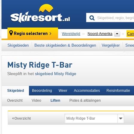
skiresort
Contine
Regio selecteren
Wereldwijd
Noord-Amerika
Can
Dit skigebied ligt ook in:
Canadian Prairies
,
Skigebieden
Beste skigebieden & Beoordelingen
Vergelijker
Snee
Misty Ridge T-Bar
Sleeplift in het
skigebied Misty Ridge
Skigebied
Beoordeling
Weer
Accommodaties
Reisinformatie
Overzicht
Video
Liften
Pistes & afdalingen
Overzicht