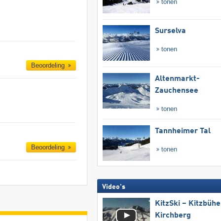
tonen
Surselva
tonen
Beoordeling
Altenmarkt-
Zauchensee
tonen
Tannheimer Tal
Beoordeling
tonen
Video's
KitzSki – Kitzbühel
Kirchberg