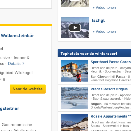
Video tonen
Ischgl
Video tonen
 Wolkensteinbär
el
Tophotels voor de wintersport
lusive · Indoor &
Sporthotel Passo Carez
ess ·
Details
Direct aan de piste · easyb
kleurrijk · Sportersbar · Sau
igebied Wildkogel –
San Giovanni di Fassa
·
0
erg
vanaf het skigebied Carezz
Naar de website
Pradas Resort Brigels
Direct aan de piste · Appar
· Bad- & saunawereld · Kids
Brigels
·
50 m vanaf het ski
Brigels/​Waltensburg/​Andiast
gsleitner
Rössle Appartements **
Direct aan de skilift Faschina
· Gastronomische
Sauna · Sportwinkel in huis 
piste · Adults only ·