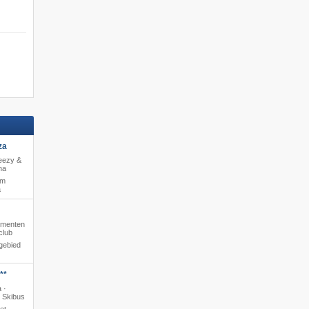
za
reezy &
na
 m
a
tementen
club
gebied
**
 ·
· Skibus