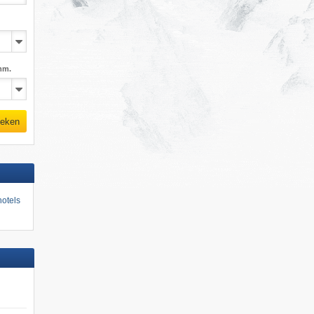
mm.
eken
otels