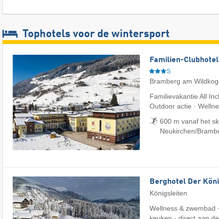
Tophotels voor de wintersport
Familien-Clubhotel
S
Bramberg am Wildkog
Familievakantie All Inc
Outdoor actie · Welln
600 m vanaf het sk
Neukirchen/​Bramb
Berghotel Der Köni
Königsleiten
Wellness & zwembad 
keuken · direct aan de 