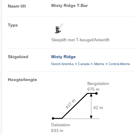
Misty Ridge T-Bar
Naam lift
Type
Sleeplift met T-beugel/Ankerlift
Skigebied
Misty Ridge
Noord-Amerika
Canada
Alberta
Central Alberta
Hoogte/lengte
Bergstation
675 m
417 m
42 m
Dalstation
633 m