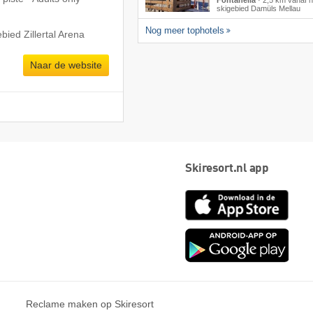
Fontanella
·
2,5 km vanaf h
skigebied Damüls Mellau
Nog meer tophotels
bied Zillertal Arena
Naar de website
Skiresort.nl app
App
Store
Goog
play
Reclame maken op Skiresort