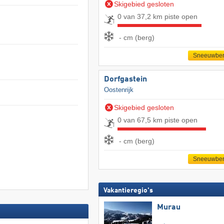
Skigebied gesloten
0 van 37,2 km piste open
- cm (berg)
Sneeuwber
Dorfgastein
Oostenrijk
Skigebied gesloten
0 van 67,5 km piste open
- cm (berg)
Sneeuwber
Vakantieregio's
Murau