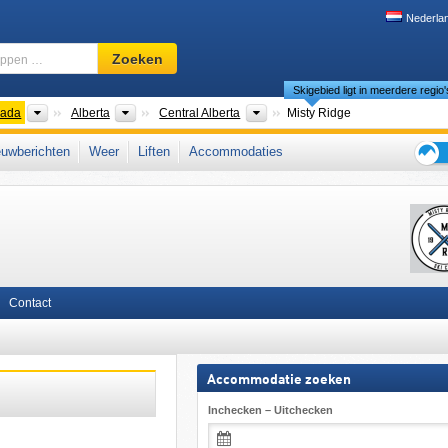
Nederla
Skigebied,
Zoeken
regio,
Skigebied ligt in meerdere regio'
begrippen
…
nten
Landen
Provincies
Regio's
ada
Alberta
Central Alberta
Misty Ridge
West-Canada
uwberichten
Weer
Liften
Accommodaties
Tips
voor
de
skiva
Contact
Accommodatie zoeken
Inchecken – Uitchecken