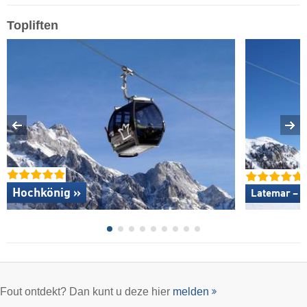
Topliften
Hochkönig »
Latemar – O
Fout ontdekt? Dan kunt u deze hier
melden