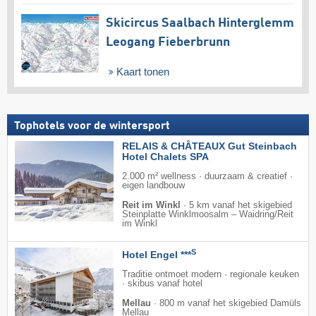
Skicircus Saalbach Hinterglemm
Leogang Fieberbrunn
Kaart tonen
Tophotels voor de wintersport
RELAIS & CHÂTEAUX Gut Steinbach
Hotel Chalets SPA
2.000 m² wellness · duurzaam & creatief ·
eigen landbouw
Reit im Winkl
·
5 km vanaf het skigebied
Steinplatte Winklmoosalm – Waidring/​Reit
im Winkl
S
Hotel Engel ***
Traditie ontmoet modern · regionale keuken
· skibus vanaf hotel
Mellau
·
800 m vanaf het skigebied Damüls
Mellau