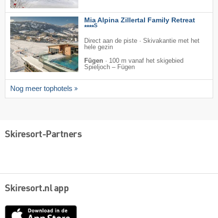
Mia Alpina Zillertal Family Retreat
S
****
Direct aan de piste · Skivakantie met het
hele gezin
Fügen
·
100 m vanaf het skigebied
Spieljoch – Fügen
Nog meer tophotels
Skiresort-Partners
Skiresort.nl app
App