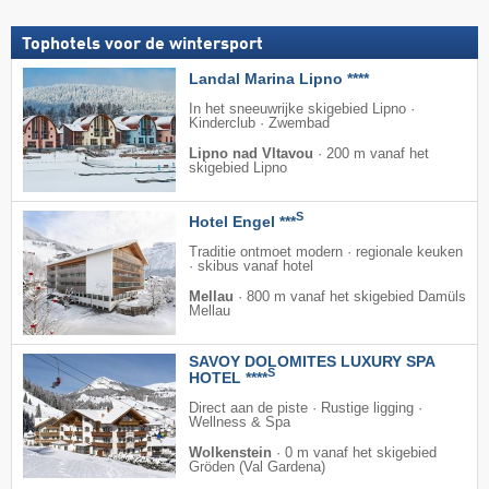
Tophotels voor de wintersport
Landal Marina Lipno ****
In het sneeuwrijke skigebied Lipno ·
Kinderclub · Zwembad
Lipno nad Vltavou
·
200 m vanaf het
skigebied Lipno
S
Hotel Engel ***
Traditie ontmoet modern · regionale keuken
· skibus vanaf hotel
Mellau
·
800 m vanaf het skigebied Damüls
Mellau
SAVOY DOLOMITES LUXURY SPA
S
HOTEL ****
Direct aan de piste · Rustige ligging ·
Wellness & Spa
Wolkenstein
·
0 m vanaf het skigebied
Gröden (Val Gardena)