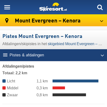
skiresort
Mount Evergreen – Kenora
Pistes Mount Evergreen – Kenora
Afdalingen/​skipistes in het
skigebied Mount Evergreen – Kenora
Pistes & afdalingen
Afdalingen/pistes
Totaal: 2,2 km
Licht
1,1 km
Middel
0,3 km
Zwaar
0,8 km