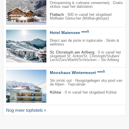
Ontspanning & culinaire verwennerij · Gratis
skibus naar het dalstation
Flattach
·
500 m vanaf het skigebied
Mölltaler Gletscher (Mölltal-gletsjer)
S
Hotel Maiensee ****
Direct aan de piste in toplocatie · Skiën &
wellness
St. Christoph am Arlberg
·
0 m vanaf het
skigebied St. Anton/​St. Christoph/​Stuben/​
Lech/​Zürs/​Warth/​Schröcken – Ski Arlberg
S
Mooshaus Winterresort ****
Ski in/ski out · Hoogstgelegen sky-pool van
de Alpen · Topculinair
Kühtai
·
0 m vanaf het skigebied Kühtai
Nog meer tophotels