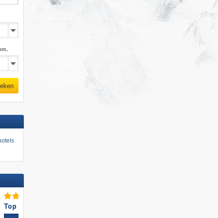
mm.
eken
otels
Top voor gezinnen
Top voor beginners