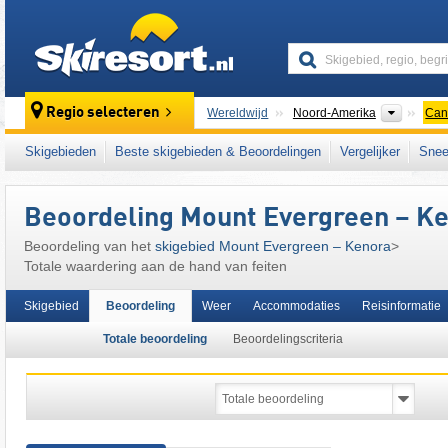
skiresort
Contine
Regio selecteren
Wereldwijd
Noord-Amerika
Can
Dit skigebied ligt ook in:
Centraal-Canada
,
Skigebieden
Beste skigebieden & Beoordelingen
Vergelijker
Snee
Beoordeling Mount Evergreen – K
Beoordeling van het
skigebied Mount Evergreen – Kenora
>
Totale waardering aan de hand van feiten
Skigebied
Beoordeling
Weer
Accommodaties
Reisinformatie
Totale beoordeling
Beoordelingscriteria