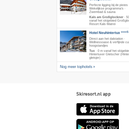
Perfecte ligging bij de pistes 
Wekelijkse programma’s ·
Zwembad & sauna
Kals am Großglockner
·
5
vanaf het skigebied Großgl
Resort Kals-Matrei
S
Hotel Neuhintertux ****
Direct aan het dalstation ·
Wellnessoase & verfijnde cul
hoogstandjes
Tux
·
0 m vanaf het skigebi
Hintertuxer Gletscher (Hinte
gletsjer)
Nog meer tophotels
Skiresort.nl app
App
Store
Goog
play