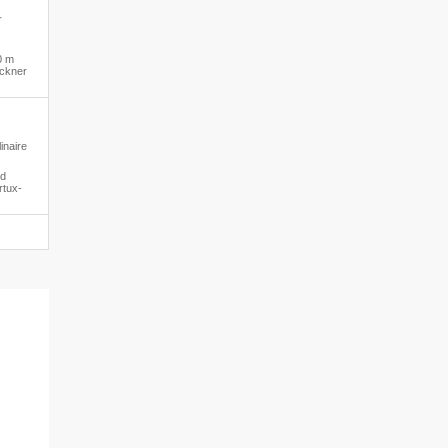
·
0 m
ockner
inaire
ed
rtux-
le