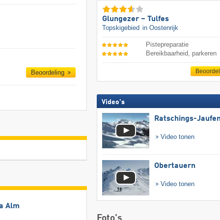
Glungezer – Tulfes
Topskigebied
in Oostenrijk
Pistepreparatie
Bereikbaarheid, parkeren
Beoorde
Beoordeling
Video's
Ratschings-Jaufe
Video tonen
Obertauern
Video tonen
ia Alm
Foto's