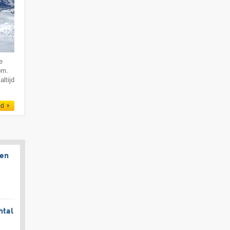
e
om.
altijd
ed
gen
htal