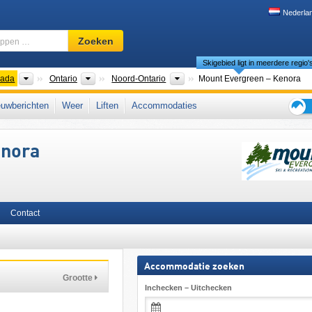
Nederla
Skigebied,
Zoeken
regio,
Skigebied ligt in meerdere regio'
begrippen
…
nten
Landen
Provincies
Regio's
ada
Ontario
Noord-Ontario
Mount Evergreen – Kenora
Oost-Canada
uwberichten
Weer
Liften
Accommodaties
Tips
voor
enora
de
skiva
Contact
Accommodatie zoeken
Grootte
Inchecken – Uitchecken