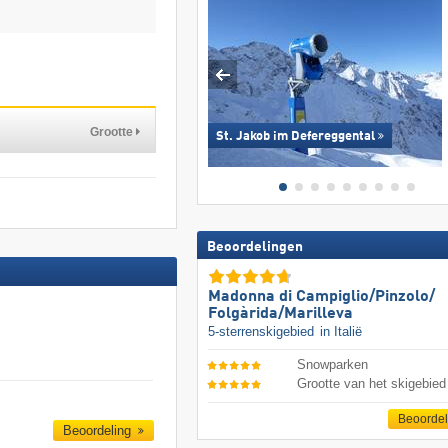
Grootte
St. Jakob im Defereggental
Beoordelingen
Madonna di Campiglio/​Pinzolo/​
Folgàrida/​Marilleva
5-sterrenskigebied
in Italië
Snowparken
Grootte van het skigebied
Beoorde
Beoordeling