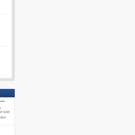
***
l ·
f hotel
bied