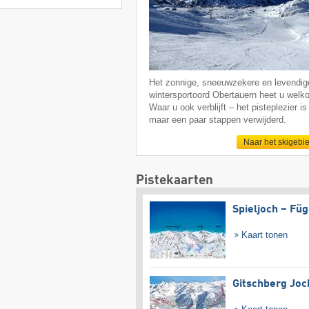
Het zonnige, sneeuwzekere en levendig
wintersportoord Obertauern heet u welk
Waar u ook verblijft – het pisteplezier is 
maar een paar stappen verwijderd.
Naar het skigebi
Pistekaarten
Spieljoch – Fü
Kaart tonen
Gitschberg Joc