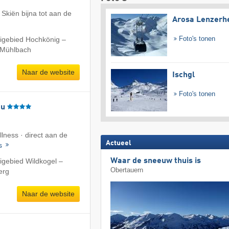
Skiën bijna tot aan de
Arosa Lenzerh
Foto's tonen
kigebied Hochkönig –
/​Mühlbach
Naar de website
Ischgl
Foto's tonen
äu
llness · direct aan de
Actueel
ls
igebied Wildkogel –
Waar de sneeuw thuis is
Obertauern
erg
Naar de website