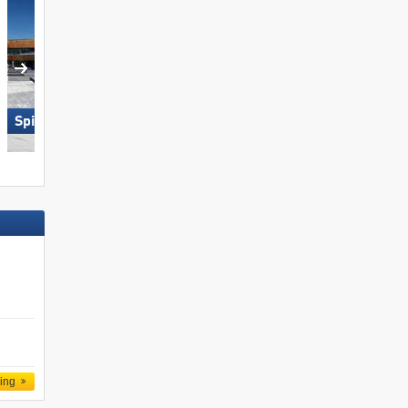
Spieljoch – Fügen
Arber
ling