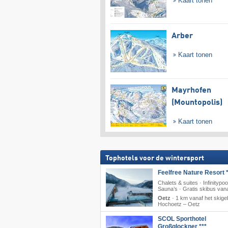
Kaart tonen
Arber
Kaart tonen
Mayrhofen
(Mountopolis)
Kaart tonen
Tophotels voor de wintersport
Feelfree Nature Resort *
Chalets & suites · Infinitypoo
Sauna’s · Gratis skibus vana
Oetz
·
1 km vanaf het skige
Hochoetz – Oetz
SCOL Sporthotel
Großglockner ***