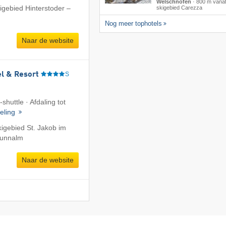
Welschnofen
·
800 m vanaf
igebied Hinterstoder –
skigebied Carezza
Nog meer tophotels
Naar de website
l & Resort
S
shuttle · Afdaling tot
eling
kigebied St. Jakob im
runnalm
Naar de website