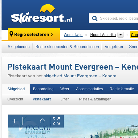
skiresort
Contine
Regio selecteren
Wereldwijd
Noord-Amerika
Can
Dit skigebied ligt ook in:
Centraal-Canada
,
Skigebieden
Beste skigebieden & Beoordelingen
Vergelijker
Snee
Pistekaart Mount Evergreen – Ken
Pistekaart van het
skigebied Mount Evergreen – Kenora
Skigebied
Beoordeling
Weer
Accommodaties
Reisinformatie
Overzicht
Pistekaart
Liften
Pistes & afdalingen