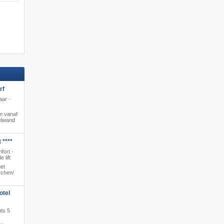
rf
aar ·
m vanaf
zelwand
 ****
fort ·
 lift
et
chen/​
otel
hts 5