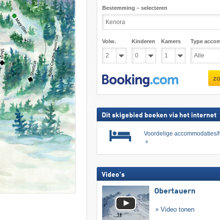
Bestemming – selecteren
Volw.
Kinderen
Kamers
Type acco
zo
Dit skigebied boeken via het internet
Voordelige accommodaties/h
Video's
Obertauern
Video tonen