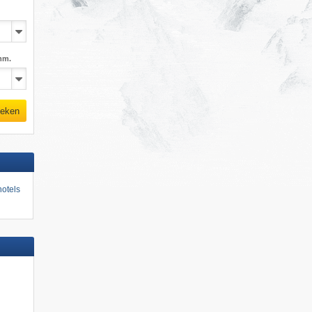
mm.
eken
otels