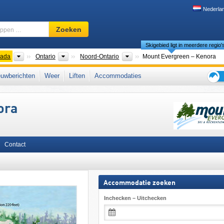
Nederla
Skigebied,
Zoeken
regio,
Skigebied ligt in meerdere regio'
begrippen
…
nten
Landen
Provincies
Regio's
ada
Ontario
Noord-Ontario
Mount Evergreen – Kenora
Oost-Canada
uwberichten
Weer
Liften
Accommodaties
Tips
voor
ora
de
skiva
Contact
Accommodatie zoeken
Inchecken – Uitchecken