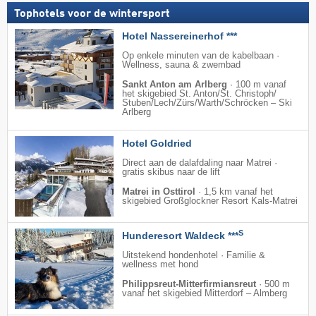
Tophotels voor de wintersport
Hotel Nassereinerhof ***
Op enkele minuten van de kabelbaan ·
Wellness, sauna & zwembad
Sankt Anton am Arlberg
·
100 m vanaf
het skigebied St. Anton/​St. Christoph/​
Stuben/​Lech/​Zürs/​Warth/​Schröcken – Ski
Arlberg
Hotel Goldried
Direct aan de dalafdaling naar Matrei ·
gratis skibus naar de lift
Matrei in Osttirol
·
1,5 km vanaf het
skigebied Großglockner Resort Kals-Matrei
S
Hunderesort Waldeck ***
Uitstekend hondenhotel · Familie &
wellness met hond
Philippsreut-Mitterfirmiansreut
·
500 m
vanaf het skigebied Mitterdorf – Almberg