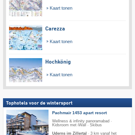
Kaart tonen
Carezza
Kaart tonen
Hochkönig
Kaart tonen
Tophotels voor de wintersport
Pachmair 1453 apart resort
Wellness & infinity panoramabad ·
Kidsroom met iWall · Skibus
Uderns im Zillertal
·
3 km vanaf het