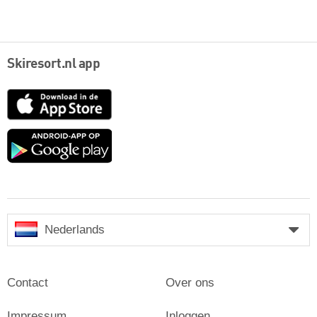
Skiresort.nl app
App
Store
Google
play
Nederlands
Contact
Over ons
Impressum
Inloggen