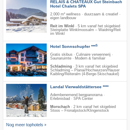
RELAIS & CHÂTEAUX Gut Steinbach
Hotel Chalets SPA
2.000 m² wellness · duurzaam & creatief ·
eigen landbouw
Reit im Winkl
·
5 km vanaf het skigebied
Steinplatte Winklmoosalm – Waidring/​Reit
im Winkl
S
Hotel Sonnschupfer ***
Gratis skibus · Culinaire verwennerij ·
Saunaruimte · Modern & familiair
Schladming
·
3 km vanaf het skigebied
Schladming – Planai/​Hochwurzen/​Hauser
Kaibling/​Reiteralm (4-Berge-Skischaukel)
Landal Vierwaldstättersee ****
Adembenemend bergpanorama ·
Erlebnisbad · SPA Center
Morschach
·
2 km vanaf het skigebied
Stoos – Fronalpstock/​Klingenstock
Nog meer tophotels