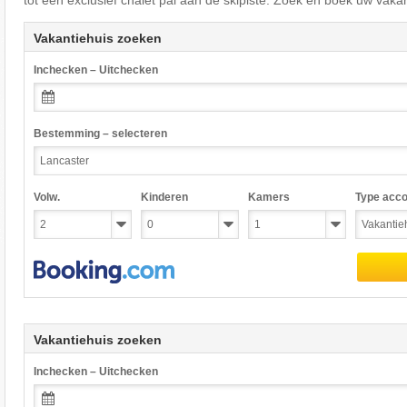
tot een exclusief chalet pal aan de skipiste. Zoek en boek uw vakan
Vakantiehuis zoeken
Inchecken – Uitchecken
Bestemming – selecteren
Volw.
Kinderen
Kamers
Type acc
Vakantiehuis zoeken
Inchecken – Uitchecken