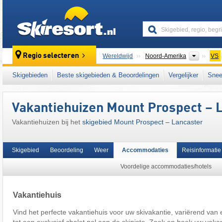
skiresort
Contine
Regio selecteren
Wereldwijd
Noord-Amerika
VS
Dit skigebied ligt ook in:
White Mountains
,
N
Skigebieden
Beste skigebieden & Beoordelingen
Vergelijker
Snee
East Coast
,
Eastern United States
Vakantiehuizen Mount Prospect – 
Vakantiehuizen bij het
skigebied Mount Prospect – Lancaster
Skigebied
Beoordeling
Weer
Accommodaties
Reisinformatie
Voordelige accommodaties/hotels
Vakantiehuis
Vind het perfecte vakantiehuis voor uw skivakantie, variërend van