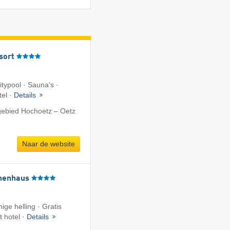
sort
nitypool · Sauna’s ·
tel ·
Details
gebied Hochoetz – Oetz
Naar de website
henhaus
ige helling · Gratis
et hotel ·
Details