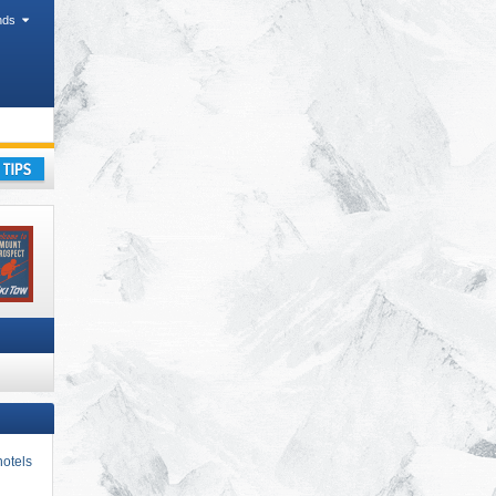
nds
kantie
otels