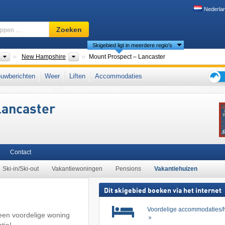
Nederla
Skigebied,
Zoeken
regio,
Skigebied ligt in meerdere regio's
begrippen
…
nten
Landen
Deelstaten
New Hampshire
Mount Prospect – Lancaster
ew England
,
noordelijke Appalachen
,
Northeastern United States
,
Appalachen
,
uwberichten
Weer
Liften
Accommodaties
Tips
voor
Lancaster
de
skiva
Contact
Ski-in/Ski-out
Vakantiewoningen
Pensions
Vakantiehuizen
Dit skigebied boeken via het internet
Voordelige accommodaties/h
 een voordelige woning