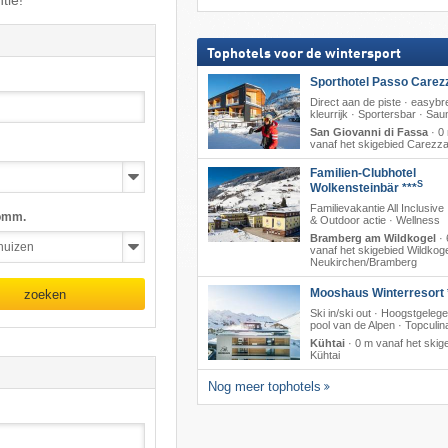
tie!
Tophotels voor de wintersport
Sporthotel Passo Carez
Direct aan de piste · easyb
kleurrijk · Sportersbar · Sau
San Giovanni di Fassa
·
0
vanaf het skigebied Carezz
Familien-Clubhotel
S
Wolkensteinbär ***
Familievakantie All Inclusive
omm.
& Outdoor actie · Wellness
Bramberg am Wildkogel
·
vanaf het skigebied Wildkoge
Neukirchen/​Bramberg
Mooshaus Winterresort 
zoeken
Ski in/ski out · Hoogstgeleg
pool van de Alpen · Topculina
Kühtai
·
0 m vanaf het skig
Kühtai
Nog meer tophotels