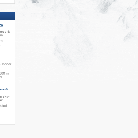
za
reezy &
na
 m
a
 · Indoor
600 m
l –
S
****
en sky-
ir
ebied