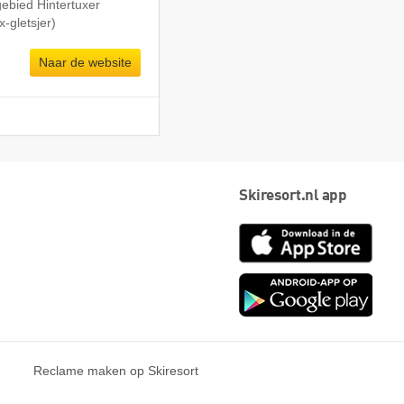
gebied Hintertuxer
x-gletsjer)
Naar de website
Skiresort.nl app
App
Store
Goog
play
Reclame maken op Skiresort