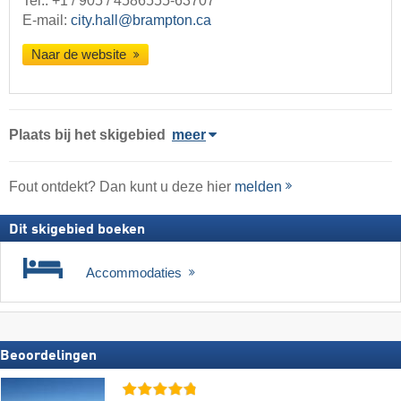
Tel.:
+1 / 905 / 4586555-63707
E-mail:
city.hall@brampton.ca
Naar de website
Plaats
bij het skigebied
meer
Fout ontdekt? Dan kunt u deze hier
melden
Dit skigebied boeken
Accommodaties
Beoordelingen