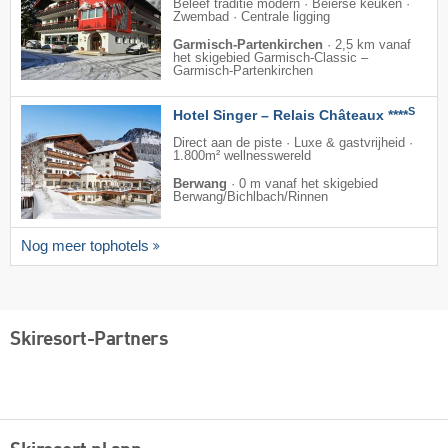
Beleef traditie modern · Beierse keuken ·
Zwembad · Centrale ligging
Garmisch-Partenkirchen
·
2,5 km vanaf
het skigebied Garmisch-Classic –
Garmisch-Partenkirchen
S
Hotel Singer – Relais Châteaux ****
Direct aan de piste · Luxe & gastvrijheid ·
1.800m² wellnesswereld
Berwang
·
0 m vanaf het skigebied
Berwang/​Bichlbach/​Rinnen
Nog meer tophotels
Skiresort-Partners