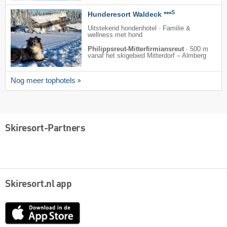
S
Hunderesort Waldeck ***
Uitstekend hondenhotel · Familie &
wellness met hond
Philippsreut-Mitterfirmiansreut
·
500 m
vanaf het skigebied Mitterdorf – Almberg
Nog meer tophotels
Skiresort-Partners
Skiresort.nl app
App
Store