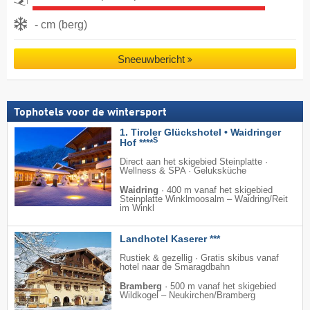
- cm (berg)
Sneeuwbericht
Tophotels voor de wintersport
1. Tiroler Glückshotel • Waidringer
S
Hof ****
Direct aan het skigebied Steinplatte ·
Wellness & SPA · Geluksküche
Waidring
·
400 m vanaf het skigebied
Steinplatte Winklmoosalm – Waidring/​Reit
im Winkl
Landhotel Kaserer ***
Rustiek & gezellig · Gratis skibus vanaf
hotel naar de Smaragdbahn
Bramberg
·
500 m vanaf het skigebied
Wildkogel – Neukirchen/​Bramberg