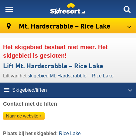
skiresort
Mt. Hardscrabble – Rice Lake
Het skigebied bestaat niet meer. Het
skigebied is gesloten!
Lift Mt. Hardscrabble – Rice Lake
Lift van het
skigebied Mt. Hardscrabble – Rice Lake
Skigebied/liften
Contact met de liften
Naar de website
Plaats
bij het skigebied:
Rice Lake