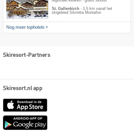
regionale keuken · gratis skibus
St. Gallenkirch
·
1,5 km vanaf het
skigebied Silvretta Montafon
Nog meer tophotels
Skiresort-Partners
Skiresort.nl app
App
Store
Google
play