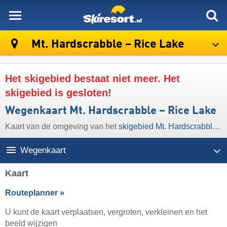
skiresort
Mt. Hardscrabble – Rice Lake
Het skigebied bestaat niet meer. Het
skigebied is gesloten!
Wegenkaart Mt. Hardscrabble – Rice Lake
Kaart van de omgeving van het
skigebied Mt. Hardscrabble – Rice Lake
Wegenkaart
Kaart
Routeplanner »
U kunt de kaart verplaatsen, vergroten, verkleinen en het
beeld wijzigen