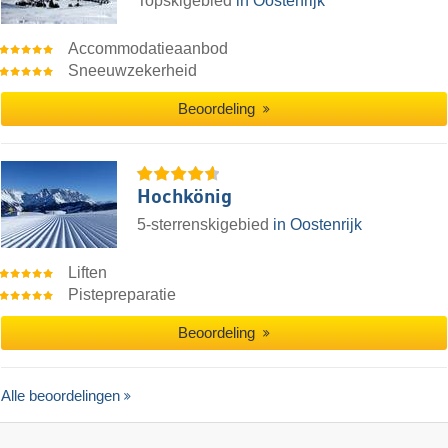
Topskigebied
in Oostenrijk
Accommodatieaanbod
Sneeuwzekerheid
Beoordeling
Hochkönig
5-sterrenskigebied
in Oostenrijk
Liften
Pistepreparatie
Beoordeling
Alle beoordelingen