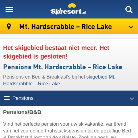
skiresort
Mt. Hardscrabble – Rice Lake
Het skigebied bestaat niet meer. Het
skigebied is gesloten!
Pensions Mt. Hardscrabble – Rice Lake
Pensions en Bed & Breakfast's bij het
skigebied Mt.
Hardscrabble – Rice Lake
Pensions
Pensions/B&B
Vind het perfecte pension voor uw skivakantie, variërend
van het voordelige Frühstückspension tot de gezellige Bed
& Breakfast direct aan de skipiste. Zoek en boek uw