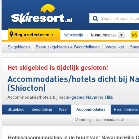
skiresort
Contine
Regio selecteren
Wereldwijd
Noord-Amerika
VS
Dit skigebied ligt ook in:
Midwest
Skigebieden
Beste skigebieden & Beoordelingen
Vergelijker
Snee
Het skigebied is tijdelijk gesloten!
Accommodaties/hotels dicht bij Nav
(Shiocton)
Accommodaties/hotels bij het
skigebied Navarino Hills
Skigebied
Beoordeling
Weer
Accommodaties
Reisinformatie
Voordelige accommodaties/hotels
Hotels/accommodaties in de buurt van: Navarino Hills Ch