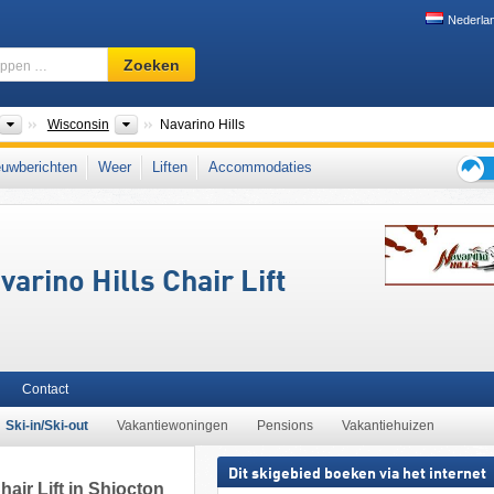
Nederla
Skigebied,
Zoeken
regio,
begrippen
…
nten
Landen
Deelstaten
Wisconsin
Navarino Hills
uwberichten
Weer
Liften
Accommodaties
Tips
voor
de
skiva
arino Hills Chair Lift
Contact
Ski-in/Ski-out
Vakantiewoningen
Pensions
Vakantiehuizen
Dit skigebied boeken via het internet
air Lift in Shiocton