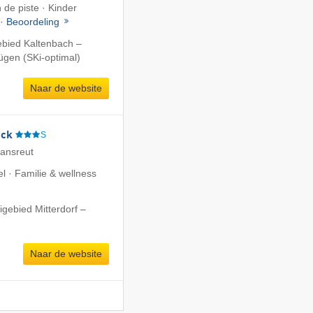
 de piste · Kinder
 ·
Beoordeling
ebied Kaltenbach –
fügen (SKi-optimal)
Naar de website
eck
S
iansreut
l · Familie & wellness
igebied Mitterdorf –
Naar de website