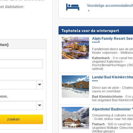
Voordelige accommodaties/h
t dalstation:
Tophotels voor de wintersport
Alpin Family Resort See
S
****
cton)
Familiehotel direct aan de pis
Kinder volpension · Wellnes
Kaltenbach
·
0 m vanaf het
skigebied Kaltenbach –
Hochzillertal/​Hochfügen (SKi
optimal)
Landal Bad Kleinkirchh
****
Direct aan de piste · Chalet
sauna en zwembad
omm.
Bad Kleinkirchheim
·
0 m 
het skigebied Bad Kleinkirc
Alpenhotel Badmeister *
Ontspanning & culinaire ver
· Gratis skibus naar het dals
zoeken
Flattach
·
500 m vanaf het
skigebied Mölltaler Gletsche
(Mölltal-gletsjer)