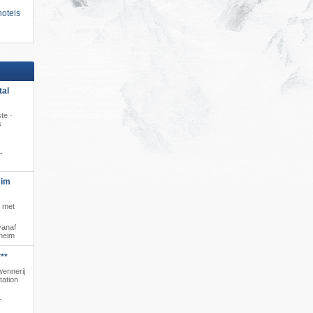
otels
tal
te ·
s
-
eim
s met
vanaf
hheim
**
wennerij
tation
r