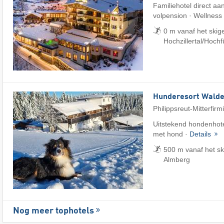
Familiehotel direct aan
volpension · Wellness
0 m vanaf het skig
Hochzillertal/​Hoch
Hunderesort Wald
Philippsreut-Mitterfirm
Uitstekend hondenhote
met hond ·
Details
500 m vanaf het sk
Almberg
Nog meer tophotels