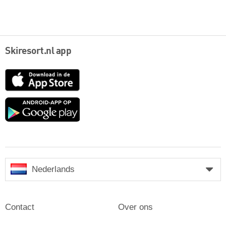
Skiresort.nl app
App
Store
Google
play
Nederlands
Contact
Over ons