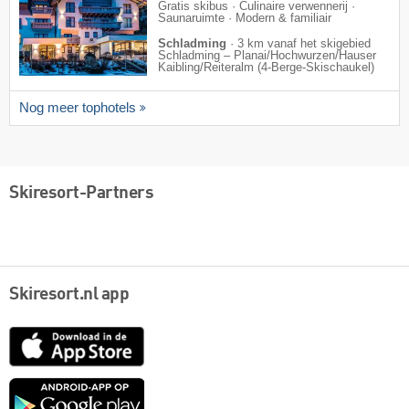
Gratis skibus · Culinaire verwennerij ·
Saunaruimte · Modern & familiair
Schladming
·
3 km vanaf het skigebied
Schladming – Planai/​Hochwurzen/​Hauser
Kaibling/​Reiteralm (4-Berge-Skischaukel)
Nog meer tophotels
Skiresort-Partners
Skiresort.nl app
App
Store
Google
play