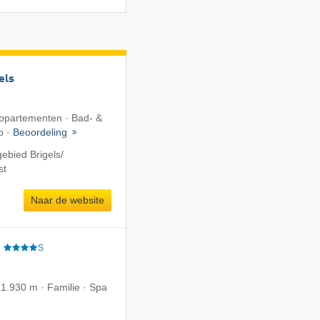
els
 Appartementen · Bad- &
b ·
Beoordeling
ebied Brigels/​
st
Naar de website
e
S
 1.930 m · Familie · Spa