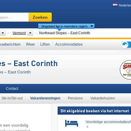
Nederla
Skigebied,
Zoeken
regio,
Skigebied ligt in meerdere regio's
begrippen
…
nten
Landen
Deelstaten
Vermont
Northeast Slopes – East Corinth
ew England
,
noordelijke Appalachen
,
Northeastern United States
,
Appalachen
,
uwberichten
Weer
Liften
Accommodaties
Tips
voor
s – East Corinth
de
skiva
es – East Corinth
Contact
Ski-in/Ski-out
Vakantiewoningen
Pensions
Vakantiehuizen
Dit skigebied boeken via het internet
Voordelige accommodaties/h
n een voordelig