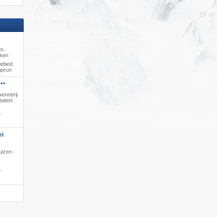
m ·
uken
gebied
aprun
**
wennerij
tation
r
ei
izen ·
​