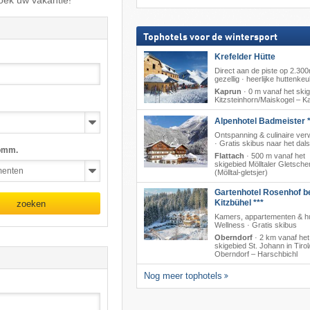
oek uw vakantie!
Tophotels voor de wintersport
Krefelder Hütte
Direct aan de piste op 2.300
gezellig · heerlijke huttenke
Kaprun
·
0 m vanaf het ski
Kitzsteinhorn/​Maiskogel – K
Alpenhotel Badmeister *
Ontspanning & culinaire ver
· Gratis skibus naar het dals
omm.
Flattach
·
500 m vanaf het
skigebied Mölltaler Gletsche
(Mölltal-gletsjer)
Gartenhotel Rosenhof b
Kitzbühel ***
zoeken
Kamers, appartementen & hu
Wellness · Gratis skibus
Oberndorf
·
2 km vanaf het
skigebied St. Johann in Tirol/
Oberndorf – Harschbichl
Nog meer tophotels