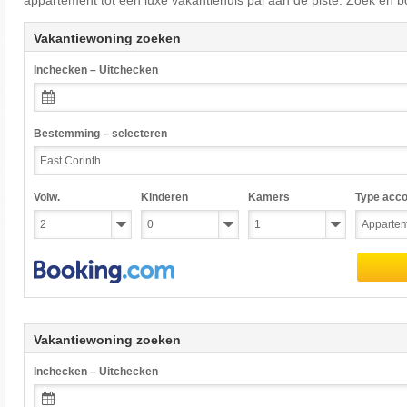
appartement tot een luxe vakantiehuis pal aan de piste. Zoek en b
Vakantiewoning zoeken
Inchecken – Uitchecken
Bestemming – selecteren
Volw.
Kinderen
Kamers
Type acc
Vakantiewoning zoeken
Inchecken – Uitchecken