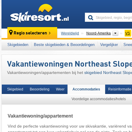
skiresort
Contine
Regio selecteren
Wereldwijd
Noord-Amerika
VS
Dit skigebied ligt ook in:
Green Mountains
,
N
Skigebieden
Beste skigebieden & Beoordelingen
Vergelijker
Snee
East Coast
,
Eastern United States
Vakantiewoningen Northeast Slope
Vakantiewoningen/appartementen bij het
skigebied Northeast Slop
Skigebied
Beoordeling
Weer
Accommodaties
Reisinformatie
Voordelige accommodaties/hotels
Vakantiewoning/appartement
Vind de perfecte vakantiewoning voor uw skivakantie, variërend va