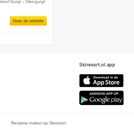
ebied Gurgl – Obergurgl-
Naar de website
Skiresort.nl app
App
Store
Goog
play
Reclame maken op Skiresort