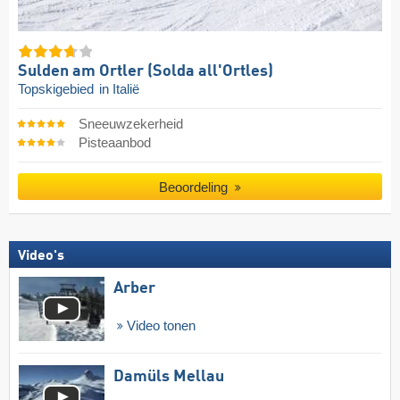
Sulden am Ortler (Solda all'Ortles)
Topskigebied
in Italië
Sneeuwzekerheid
Pisteaanbod
Beoordeling
Video's
Arber
Video tonen
Damüls Mellau