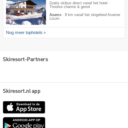
Gratis skibus direct vanaf het hotel ·
Tiroolse charme & genot
Axams
·
8 km vanaf het skigebied Axamer
Lizum
Nog meer tophotels
Skiresort-Partners
Skiresort.nl app
App
Store
Google
play