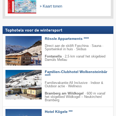
Kaart tonen
Tophotels voor de wintersport
Rössle Appartements ****
Direct aan de skilift Faschina · Sauna ·
Sportwinkel in huis · Skibus
Fontanella
·
2,5 km vanaf het skigebied
Damüls Mellau
Familien-Clubhotel Wolkensteinbär
S
***
Familievakantie All Inclusive · Indoor &
Outdoor actie · Wellness
Bramberg am Wildkogel
·
600 m vanaf
het skigebied Wildkogel – Neukirchen/​
Bramberg
Hotel Kögele ***