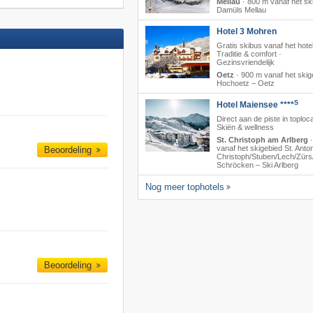
Mellau
·
800 m vanaf het sk
Damüls Mellau
Hotel 3 Mohren
Gratis skibus vanaf het hotel
Traditie & comfort ·
Gezinsvriendelijk
Oetz
·
900 m vanaf het skig
Hochoetz – Oetz
S
Hotel Maiensee ****
Direct aan de piste in toploca
Skiën & wellness
St. Christoph am Arlberg
vanaf het skigebied St. Anton/
Beoordeling
Christoph/​Stuben/​Lech/​Zürs/
Schröcken – Ski Arlberg
Nog meer tophotels
Beoordeling