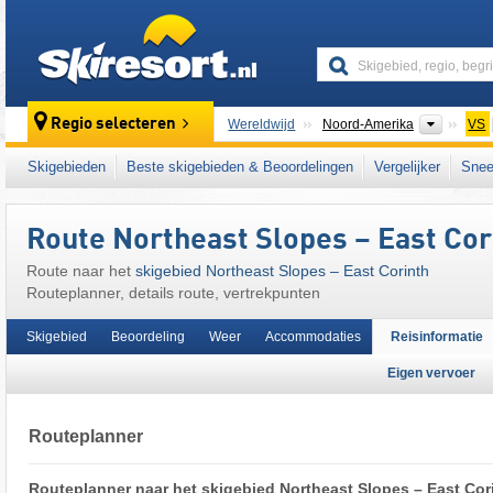
skiresort
Contine
Regio selecteren
Wereldwijd
Noord-Amerika
VS
Dit skigebied ligt ook in:
Green Mountains
,
N
Skigebieden
Beste skigebieden & Beoordelingen
Vergelijker
Snee
East Coast
,
Eastern United States
Route Northeast Slopes – East Cor
Route naar het
skigebied Northeast Slopes – East Corinth
Routeplanner, details route, vertrekpunten
Skigebied
Beoordeling
Weer
Accommodaties
Reisinformatie
Eigen vervoer
Routeplanner
Routeplanner naar het skigebied Northeast Slopes – East Cor