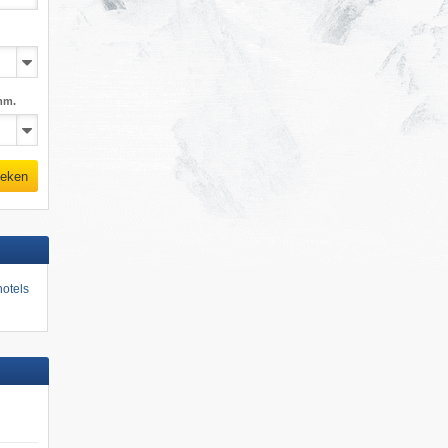
mm.
eken
otels