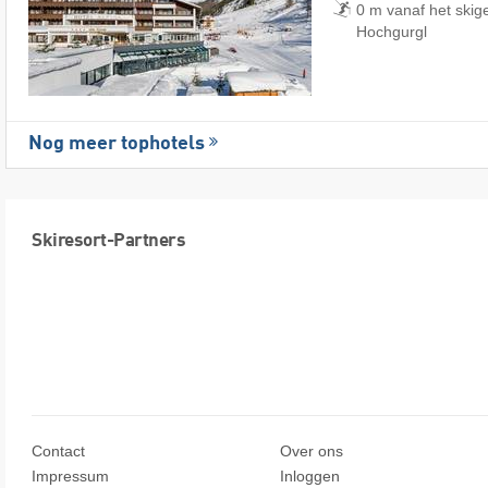
0 m vanaf het skig
Hochgurgl
Nog meer tophotels
Skiresort-Partners
Contact
Over ons
Impressum
Inloggen