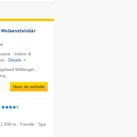
 Wolkensteinbär
el
lusive · Indoor &
ess ·
Details
igebied Wildkogel –
erg
Naar de website
e
S
 1.930 m · Familie · Spa