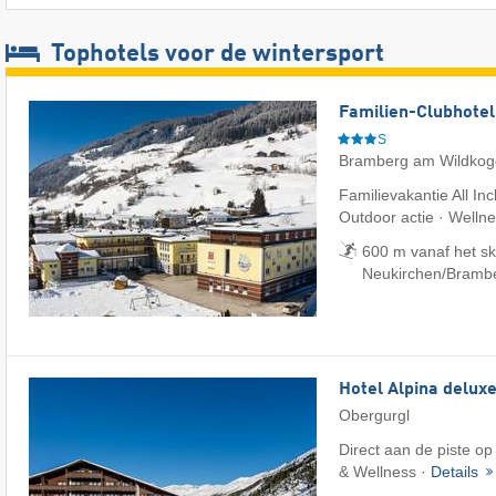
Tophotels voor de wintersport
Familien-Clubhotel
S
Bramberg am Wildkog
Familievakantie All Inc
Outdoor actie · Welln
600 m vanaf het sk
Neukirchen/​Bramb
Hotel Alpina delux
Obergurgl
Direct aan de piste op
& Wellness ·
Details