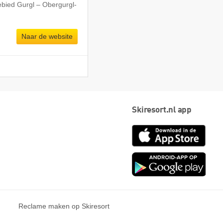
ebied Gurgl – Obergurgl-
Naar de website
Skiresort.nl app
App
Store
Goog
play
Reclame maken op Skiresort