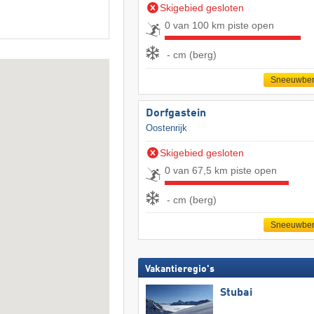
Skigebied gesloten
0 van 100 km piste open
- cm (berg)
Sneeuwber
Dorfgastein
Oostenrijk
Skigebied gesloten
0 van 67,5 km piste open
- cm (berg)
Sneeuwber
Vakantieregio's
Stubai