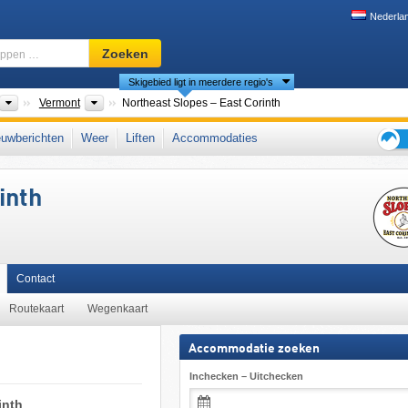
Nederla
Skigebied,
Zoeken
regio,
Skigebied ligt in meerdere regio's
begrippen
…
nten
Landen
Deelstaten
Vermont
Northeast Slopes – East Corinth
ew England
,
noordelijke Appalachen
,
Northeastern United States
,
Appalachen
,
uwberichten
Weer
Liften
Accommodaties
Tips
voor
inth
de
skiva
Contact
Routekaart
Wegenkaart
Accommodatie zoeken
Inchecken – Uitchecken
inth