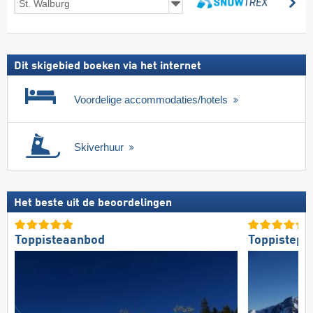
zo
incl.
zoeken
skipas
Dit skigebied boeken via het internet
Voordelige accommodaties/hotels
Skiverhuur
Het beste uit de beoordelingen
Toppisteaanbod
Toppistepr