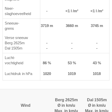
Neer-
m²
<1 l /m²
-
<1 l /m²
<1 l /m²
slaghoeveelheid
Sneeuw-
 m
3515 m
3719 m
3660 m
3745 m
grens
Verse sneeuw
Berg 2625m
-
-
-
-
Dal 1505m
-
-
-
-
Lucht-
%
vochtigheid
93 %
86 %
53 %
43 %
1
Luchtdruk in hPa
1020
1020
1019
1018
Berg 2625m
Dal 1505m
Wind
Ø in km/u
Ø in km/u
Max. in km/u
Max. in km/u