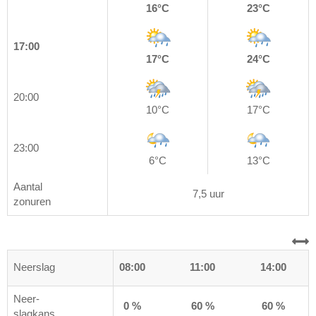
16°C
23°C
17:00
17°C
24°C
20:00
10°C
17°C
23:00
6°C
13°C
Aantal
7,5 uur
zonuren
0
Neerslag
05:00
08:00
11:00
14:00
Neer-
%
70 %
0 %
60 %
60 %
slagkans