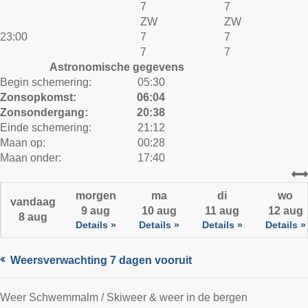
7
7
ZW
ZW
23:00
7
7
7
7
Astronomische gegevens
Begin schemering:
05:30
Zonsopkomst:
06:04
Zonsondergang:
20:38
Einde schemering:
21:12
Maan op:
00:28
Maan onder:
17:40
morgen
ma
di
wo
vandaag
9 aug
10 aug
11 aug
12 aug
8 aug
Details »
Details »
Details »
Details »
Weersverwachting 7 dagen vooruit
Weer Schwemmalm / Skiweer & weer in de bergen