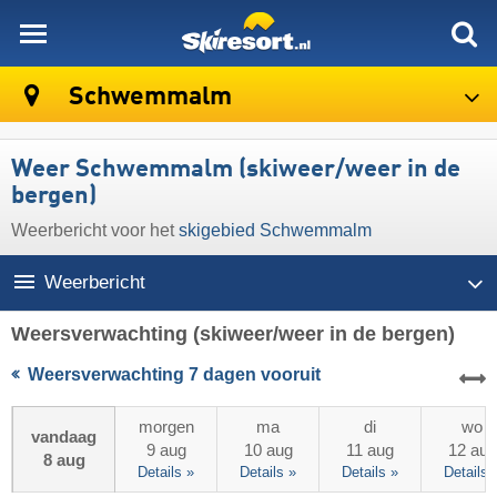
skiresort
Schwemmalm
Weer Schwemmalm (skiweer/weer in de
bergen)
Weerbericht voor het
skigebied Schwemmalm
Weerbericht
Weersverwachting
(skiweer/weer in de bergen)
Weersverwachting 7 dagen vooruit
morgen
ma
di
wo
vandaag
9 aug
10 aug
11 aug
12 aug
8 aug
Details »
Details »
Details »
Details 