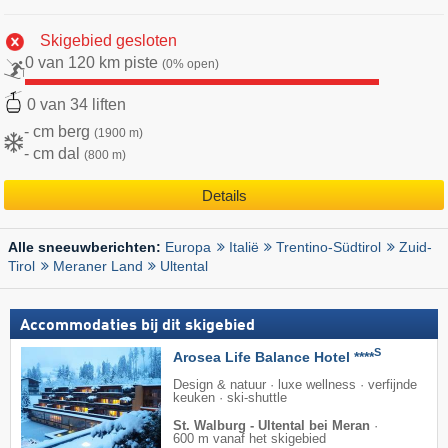
Skigebied gesloten
0 van 120 km piste
(0% open)
0 van 34 liften
- cm berg
(1900 m)
- cm dal
(800 m)
Details
Europa
Italië
Trentino-Südtirol
Zuid-
Alle sneeuwberichten:
Tirol
Meraner Land
Ultental
Accommodaties bij dit skigebied
S
Arosea Life Balance Hotel ****
Design & natuur · luxe wellness · verfijnde
keuken · ski-shuttle
St. Walburg - Ultental bei Meran
·
600 m vanaf het skigebied