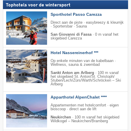
Tophotels voor de wintersport
Sporthotel Passo Carezza
Direct aan de piste · easybreezy & kleurrijk
· Sportersbar · Sauna
San Giovanni di Fassa
·
0 m vanaf het
skigebied Carezza
Hotel Nassereinerhof ***
Op enkele minuten van de kabelbaan ·
Wellness, sauna & zwembad
Sankt Anton am Arlberg
·
100 m vanaf
het skigebied St. Anton/​St. Christoph/​
Stuben/​Lech/​Zürs/​Warth/​Schröcken – Ski
Arlberg
Apparthotel AlpenChalet ****
Appartementen met hotelcomfort · eigen
bioscoop · direct aan de lift
Neukirchen
·
100 m vanaf het skigebied
Wildkogel – Neukirchen/​Bramberg