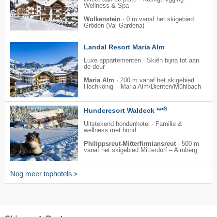
Wellness & Spa
Wolkenstein
·
0 m vanaf het skigebied
Gröden (Val Gardena)
Landal Resort Maria Alm
Luxe appartementen · Skiën bijna tot aan
de deur
Maria Alm
·
200 m vanaf het skigebied
Hochkönig – Maria Alm/​Dienten/​Mühlbach
S
Hunderesort Waldeck ***
Uitstekend hondenhotel · Familie &
wellness met hond
Philippsreut-Mitterfirmiansreut
·
500 m
vanaf het skigebied Mitterdorf – Almberg
Nog meer tophotels