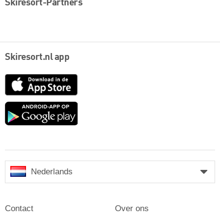
Skiresort-Partners
Skiresort.nl app
App
Store
Google
play
Nederlands
Contact
Over ons