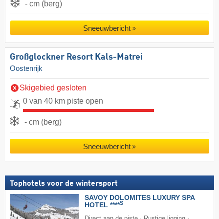
- cm (berg)
Sneeuwbericht
Großglockner Resort Kals-Matrei
Oostenrijk
Skigebied gesloten
0 van 40 km piste open
- cm (berg)
Sneeuwbericht
Tophotels voor de wintersport
SAVOY DOLOMITES LUXURY SPA
S
HOTEL ****
Direct aan de piste · Rustige ligging ·