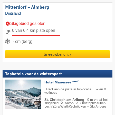
Mitterdorf – Almberg
Duitsland
Skigebied gesloten
0 van 6,4 km piste open
- cm (berg)
Sneeuwbericht
Tophotels voor de wintersport
S
Hotel Maiensee ****
Direct aan de piste in toplocatie · Skiën &
wellness
St. Christoph am Arlberg
·
0 m vanaf het
skigebied St. Anton/​St. Christoph/​Stuben/​
Lech/​Zürs/​Warth/​Schröcken – Ski Arlberg