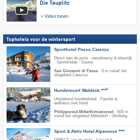
Die Tauplitz
Video tonen
Tophotels voor de wintersport
Sporthotel Passo Carezza
Direct aan de piste · easybreezy & kleurrijk
· Sportersbar · Sauna
San Giovanni di Fassa
·
0 m vanaf het
skigebied Carezza
S
Hunderesort Waldeck ***
Uitstekend hondenhotel · Familie &
wellness met hond
Philippsreut-Mitterfirmiansreut
·
500 m
vanaf het skigebied Mitterdorf – Almberg
Sport & Aktiv Hotel Alpenrose ****