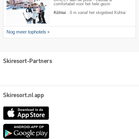
DIRECT aan de piste · Casual &
comfortabel voor het hele gezin
Kühtai
·
0 m vanaf het skigebied Kühtai
Nog meer tophotels
Skiresort-Partners
Skiresort.nl app
App
Store
Google
play