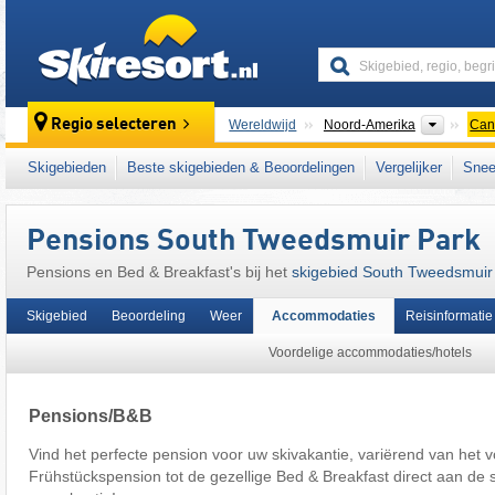
skiresort
Contine
Regio selecteren
Wereldwijd
Noord-Amerika
Can
Dit skigebied ligt ook in:
Interior Plateau
,
Co
Skigebieden
Beste skigebieden & Beoordelingen
Vergelijker
Snee
Pensions South Tweedsmuir Park
Pensions en Bed & Breakfast's bij het
skigebied South Tweedsmuir
Skigebied
Beoordeling
Weer
Accommodaties
Reisinformatie
Voordelige accommodaties/hotels
Pensions/B&B
Vind het perfecte pension voor uw skivakantie, variërend van het v
Frühstückspension tot de gezellige Bed & Breakfast direct aan de 