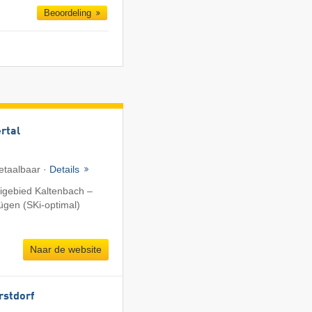
Beoordeling
ertal
etaalbaar ·
Details
igebied Kaltenbach –
fügen (SKi-optimal)
Naar de website
rstdorf