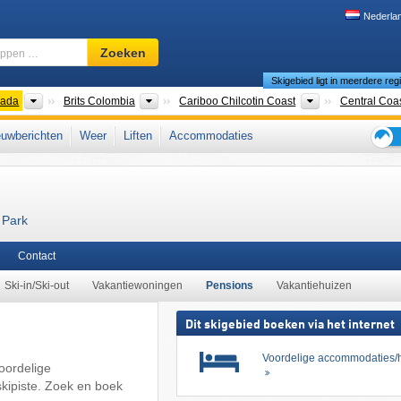
Nederla
Skigebied,
Zoeken
regio,
Skigebied ligt in meerdere reg
begrippen
…
nten
Landen
Provincies
Toeristische reg
ada
Brits Colombia
Cariboo Chilcotin Coast
Central Coa
ast Mountains
,
West-Canada
,
Pacific Coast Ranges
uwberichten
Weer
Liften
Accommodaties
Tips
voor
de
skiva
 Park
Contact
Ski-in/Ski-out
Vakantiewoningen
Pensions
Vakantiehuizen
Dit skigebied boeken via het internet
Voordelige accommodaties/h
oordelige
skipiste. Zoek en boek