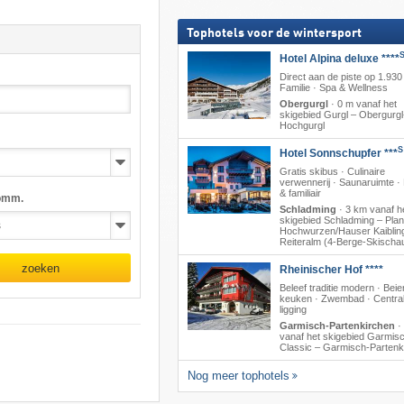
Tophotels voor de wintersport
Hotel Alpina deluxe ****
Direct aan de piste op 1.930
Familie · Spa & Wellness
Obergurgl
·
0 m vanaf het
skigebied Gurgl – Obergurgl
Hochgurgl
S
Hotel Sonnschupfer ***
Gratis skibus · Culinaire
verwennerij · Saunaruimte 
& familiair
omm.
Schladming
·
3 km vanaf h
skigebied Schladming – Plana
Hochwurzen/​Hauser Kaibling
Reiteralm (4-Berge-Skischa
zoeken
Rheinischer Hof ****
Beleef traditie modern · Beie
keuken · Zwembad · Centra
ligging
Garmisch-Partenkirchen
·
vanaf het skigebied Garmis
Classic – Garmisch-Partenk
Nog meer tophotels