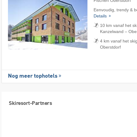
Fischen Oberstdorf
Eenvoudig, trendy & b
Details
10 km vanaf het ski
Kanzelwand – Obers
4 km vanaf het ski
Oberstdorf
Nog meer tophotels
Skiresort-Partners