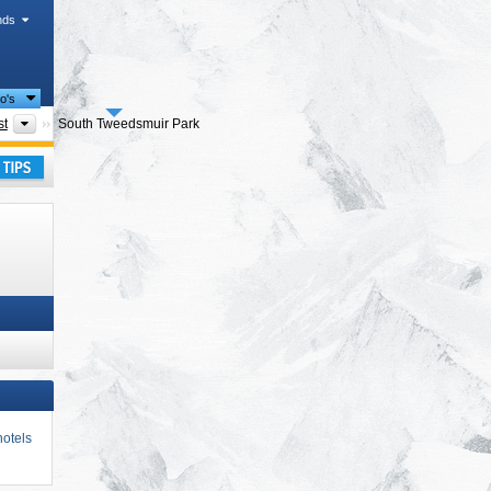
nds
io's
io's
Regionale districten
st
South Tweedsmuir Park
kantie
otels