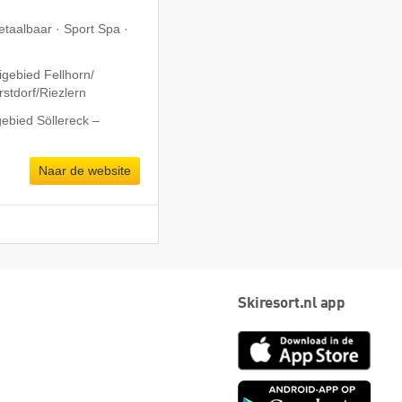
etaalbaar · Sport Spa ·
gebied Fellhorn/​
tdorf/​Riezlern
gebied Söllereck –
Naar de website
Skiresort.nl app
App
Store
Goog