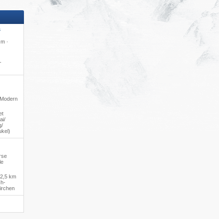
S
 m ·
-
· Modern
et
i/​
/​
ukel)
rse
le
2,5 km
ch-
irchen