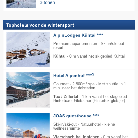
tonen
Tophotels voor de wintersport
AlpinLodges Kühtai ****
Premium appartementen · Ski-in/ski-out
resort
Kühtai
·
0 m vanaf het skigebied Kühtai
S
Hotel Alpenhof ****
Gourmet · 2.800m² spa · Met shuttle in 1
min. naar het dalstation
Tux / Zillertal
·
1 km vanaf het skigebied
Hintertuxer Gletscher (Hintertux-gletsjer)
JOAS guesthouse ****
Ski-in/ski-out · Natuurhotel · kleine
wellnessruimte
Vierschach bei Innichen
·
0 m vanaf het