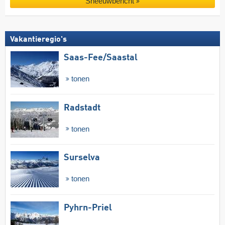
Sneeuwbericht
Vakantieregio's
Saas-Fee/​Saastal
tonen
Radstadt
tonen
Surselva
tonen
Pyhrn-Priel